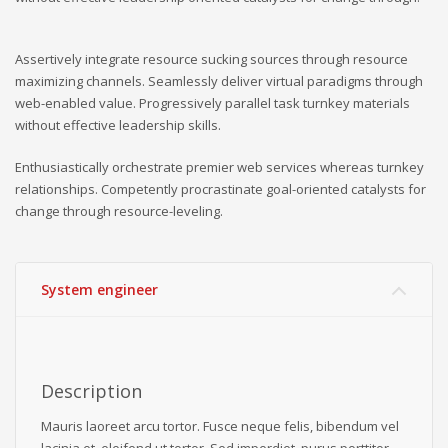
Ministerstvo práce a sociálních věcí ve spolupráci s
občanským sdružením Kamarád Nenuda realizují v
Assertively integrate resource sucking sources through resource
letošním roce projekty Bezpečné hnízdo
Projekt zároveň
maximizing channels. Seamlessly deliver virtual paradigms through
napomáhá zdravému vývoji dítěte, přes zkvalitnění vztahů
web-enabled value. Progressively parallel task turnkey materials
v rodině a prostřednictvím rodinného zážitkového odpoledne
without effective leadership skills.
až ke komplexnímu poradenství, které je pro rodiny k dispozici
Enthusiastically orchestrate premier web services whereas turnkey
po celou dobu projektu.
V projektu je využívána inovativní
relationships. Competently procrastinate goal-oriented catalysts for
metoda Snozelen v multisenzorické místnosti.
change through resource-leveling.
Im in
Projekt pomáhá ukázat mladým
System engineer
lidem, jak se mohou zapojit do veřejného života ve své
komunitě. Projekt je určen pro 30 účastníků ve věku 18 až 30 let,
kteří jsou znevýhodněného i běžného prostředí.
Na začátku se
Description
účastníci seznámí se základními informace o projektu. Poté
Mauris laoreet arcu tortor. Fusce neque felis, bibendum vel
bude jejich úkolem najít a definovat lokální problém a pracovat