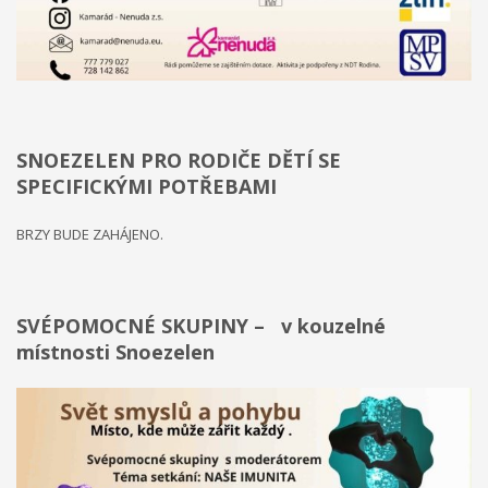
na něm v průběhu projektu. Účastníci budou mít možnost podělit
se o své zkušenosti, jak s ostatními účastníky, tak s osobami s
rozhodovací pravomocí. Účastníci se sejdou v třikrát během
víkendu a třikrát v odpoledních hodinách. Projekt bude uzavřen
konferencí s ostatními účastníky, obdobrníky a lidmi z místní
politické úrovně (město Zlín).
SNOEZELEN PRO RODIČE DĚTÍ SE
Everybody is unique
SPECIFICKÝMI POTŘEBAMI
Projekt Everybody is unique se zaměřuje na rozpoznání
BRZY BUDE ZAHÁJENO.
osobnosti mládeže, diagnostiky a poté jejich vlastní motivaci k
rozvoji. Reaguje na nárůst počtu nezaměstnaných mladých lidí,
kteří neví, co chtějí - jaká oblast je zajímá, co umí apod. V rámci
projektu je realizován školící kurz pro pracovníky s mládeží z
SVÉPOMOCNÉ SKUPINY – v kouzelné
partnerských zemí: Řecko, Kypr, Itálie, Litva a hostitelská země
místnosti Snoezelen
ČR. Kurz proběhne v listopadu 2016 ve Zlíně v ČR, v organizaci
RC Kamarád-Nenuda. Pracovníci se budou rozvíjet v oblastech:
psychologie osobnosti, interkulturní sdílení, Snoezelen v praxi,
koučing, motivace a aktivizace, individuální rozvoj jedince.
Výstupem projektu je metodika.