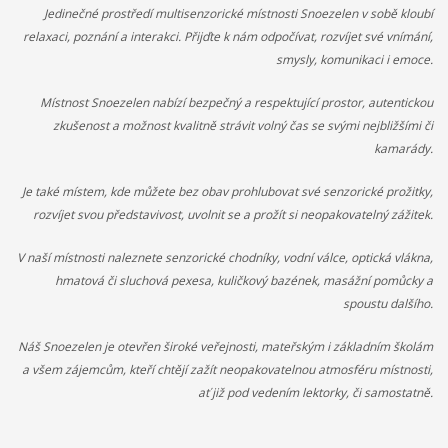
Jedinečné prostředí multisenzorické místnosti Snoezelen v sobě kloubí
návrh na projekt pro činnost v organizaci.
Aktivity projektu jsou
relaxaci, poznání a interakci.
Přijďte k nám odpočívat, rozvíjet své vnímání,
sloučené s celkovou činností organizací. Dobrovolníci budou
smysly, komunikaci i emoce.
začleněni do celého pracovního běhu organizace a budou
pracovat v miniškolce, v rámci odpoledních aktivit pro mládež a
Místnost Snoezelen nabízí bezpečný a respektující prostor, autentickou
budou se rovněž podílet na přípravě a nabídce svých vlastních
zkušenost a možnost kvalitně strávit volný čas se svými nejbližšími či
aktivit. Budou svou činností propagovat EDS a program
kamarády.
Erasmus+.
Mezi hlavní aktivity bude patřit seznámení místní
komunity i dobrovolníka s novou kulturou.
Předpokládané
Je také místem, kde můžete bez obav prohlubovat své senzorické prožitky,
výstupy a dopady projektu jsou:
Dobrovolníci získají nové
rozvíjet svou představivost, uvolnit se a prožít si neopakovatelný zážitek.
zkušenosti a dovednosti, sociální návyky ( dennodenní
docházení do práce), nové kontakty, poznatky z nové kultury.
V naší místnosti naleznete senzorické chodníky, vodní válce, optická vlákna,
Vše výše uvedené, dobrovolníci mohou využít ve svých
hmatová či sluchová pexesa, kuličkový bazének, masážní pomůcky a
projektech v organizace i při návratu do své zemi. Svými
spoustu dalšího.
zkušenostmi budou ve své zemi motivovat další mladé lidi k
účasti na EDS, mohou ve své zemi předávat informace o jiných
Náš Snoezelen je otevřen široké veřejnosti, mateřským i základním školám
kulturách.
Organizace rozšíří nabídku aktivit a zvýší svou
a všem zájemcům, kteří chtějí zažít neopakovatelnou atmosféru místnosti,
návštěvnost, rovněž pro pracovníky organizace má velká
ať již pod vedením lektorky, či samostatně.
význam každodenní komunikace a kontakt s lidi z jiné kultury.
Projekty 2016: