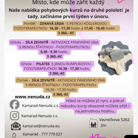
Budou svou činností propagovat EDS a program Erasmus+.
Mezi
hlavní aktivity bude patřit seznámení místní komunity i
dobrovolníka s novou kulturou.
Projekty 2015:
Ministerstvo práce a sociálních věcí ve spolupráci s
občanským sdružením Kamarád Nenuda realizují v
letošním roce projekty Bezpečné hnízdo a Snoezelen.
Projekt zároveň napomáhá zdravému vývoji dítěte, přes
zkvalitnění vztahů v rodině a prostřednictvím rodinného
zážitkového odpoledne až ke komplexnímu poradenství, které
je pro rodiny k dispozici po celou dobu projektu.
Druhý projekt,
multisenzorická místnost Snoezelen, slouží jako inovativní
metoda pro sociálně znevýhodněné rodiny, specificky pro
rodiny s ohroženými dětmi. Pobyt v místnosti Snoezelen je
přelomovým trávením volného času dětí i dospělých. Jedná se
zároveň o efektivní metodu řešení civilizačních problémů.
Pozitivní vliv této metody je vidět u poruch jako jsou
hyperaktivita, nedostatečná schopnost soustředění, strach,