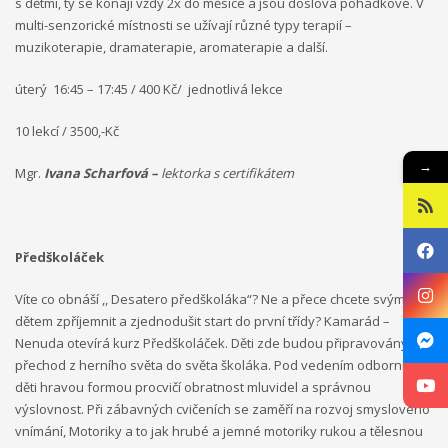
s dětmi, ty se konají vždy 2x do měsíce a jsou doslova pohádkové. V
multi-senzorické místnosti se užívají různé typy terapií –
muzikoterapie, dramaterapie, aromaterapie a další.
úterý 16:45 – 17:45 / 400 Kč/ jednotlivá lekce
10 lekcí / 3500,-Kč
→
Mgr.
Ivana Scharfová –
lektorka s certifikátem
Předškoláček
Víte co obnáší ,, Desatero předškoláka“? Ne a přece chcete svým
dětem zpříjemnit a zjednodušit start do první třídy? Kamarád –
Nenuda otevírá kurz Předškoláček. Děti zde budou připravovány na
přechod z herního světa do světa školáka. Pod vedením odborníka si
děti hravou formou procvičí obratnost mluvidel a správnou
výslovnost. Při zábavných cvičeních se zaměří na rozvoj smyslového
vnímání, Motoriky a to jak hrubé a jemné motoriky rukou a tělesnou