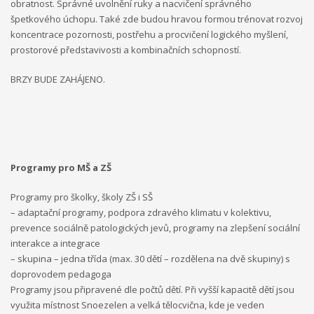
obratnost. Správné uvolnění ruky a nacvičení správného
špetkového úchopu. Také zde budou hravou formou trénovat rozvoj
koncentrace pozornosti, postřehu a procvičení logického myšlení,
prostorové představivosti a kombinačních schopností.
BRZY BUDE ZAHÁJENO.
Programy pro MŠ a ZŠ
Programy pro školky, školy ZŠ i SŠ
– adaptační programy, podpora zdravého klimatu v kolektivu,
prevence sociálně patologických jevů, programy na zlepšení sociální
interakce a integrace
– skupina – jedna třída (max. 30 dětí – rozdělena na dvě skupiny) s
doprovodem pedagoga
Programy jsou připravené dle počtů dětí. Při vyšší kapacitě dětí jsou
využita místnost Snoezelen a velká tělocvična, kde je veden