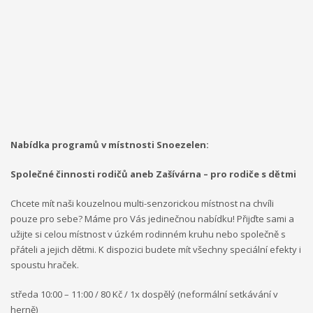
Nabídka programů v místnosti Snoezelen:
Společné činnosti rodičů aneb Zašívárna – pro rodiče s dětmi
Chcete mít naši kouzelnou multi-senzorickou místnost na chvíli
pouze pro sebe? Máme pro Vás jedinečnou nabídku! Přijďte sami a
užijte si celou místnost v úzkém rodinném kruhu nebo společně s
přáteli a jejich dětmi. K dispozici budete mít všechny speciální efekty i
spoustu hraček.
středa 10:00 – 11:00 / 80 Kč / 1x dospělý (neformální setkávání v
herně)