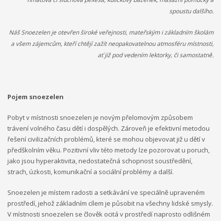
na něm v průběhu projektu. Účastníci budou mít možnost podělit
se o své zkušenosti, jak s ostatními účastníky, tak s osobami s
spoustu dalšího.
rozhodovací pravomocí. Účastníci se sejdou v třikrát během
Náš Snoezelen je otevřen široké veřejnosti, mateřským i základním školám
víkendu a třikrát v odpoledních hodinách. Projekt bude uzavřen
konferencí s ostatními účastníky, obdobrníky a lidmi z místní
a všem zájemcům, kteří chtějí zažít neopakovatelnou atmosféru místnosti,
politické úrovně (město Zlín).
ať již pod vedením lektorky, či samostatně.
Everybody is unique
Pojem snoezelen
Projekt Everybody is unique se zaměřuje na rozpoznání
osobnosti mládeže, diagnostiky a poté jejich vlastní motivaci k
Pobyt v místnosti snoezelen je novým přelomovým způsobem
rozvoji. Reaguje na nárůst počtu nezaměstnaných mladých lidí,
trávení volného času dětí i dospělých. Zároveň je efektivní metodou
kteří neví, co chtějí - jaká oblast je zajímá, co umí apod. V rámci
řešení civilizačních problémů, které se mohou objevovat již u dětí v
projektu je realizován školící kurz pro pracovníky s mládeží z
předškolním věku. Pozitivní vliv této metody lze pozorovat u poruch,
partnerských zemí: Řecko, Kypr, Itálie, Litva a hostitelská země
jako jsou hyperaktivita, nedostatečná schopnost soustředění,
ČR. Kurz proběhne v listopadu 2016 ve Zlíně v ČR, v organizaci
strach, úzkosti, komunikační a sociální problémy a další.
RC Kamarád-Nenuda. Pracovníci se budou rozvíjet v oblastech:
psychologie osobnosti, interkulturní sdílení, Snoezelen v praxi,
Snoezelen je místem radosti a setkávání ve speciálně upraveném
koučing, motivace a aktivizace, individuální rozvoj jedince.
prostředí, jehož základním cílem je působit na všechny lidské smysly.
Výstupem projektu je metodika.
V místnosti snoezelen se člověk ocitá v prostředí naprosto odlišném