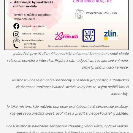
Ministerstvo práce a sociálních věcí ve spolupráci s
občanským sdružením Kamarád Nenuda realizují v
letošním roce projekty Bezpečné hnízdo
Projekt zároveň
napomáhá zdravému vývoji dítěte, přes zkvalitnění vztahů
v rodině a prostřednictvím rodinného zážitkového odpoledne
až ke komplexnímu poradenství, které je pro rodiny k dispozici
po celou dobu projektu.
V projektu je využívána inovativní
Jedinečné prostředí multisenzorické místnosti Snoezelen v sobě kloubí
metoda Snozelen v multisenzorické místnosti.
relaxaci, poznání a interakci.
Přijďte k nám odpočívat, rozvíjet své vnímání,
smysly, komunikaci i emoce.
Im in
Projekt pomáhá ukázat mladým
Místnost Snoezelen nabízí bezpečný a respektující prostor, autentickou
zkušenost a možnost kvalitně strávit volný čas se svými nejbližšími či
kamarády.
lidem, jak se mohou zapojit do veřejného života ve své
Je také místem, kde můžete bez obav prohlubovat své senzorické prožitky,
komunitě. Projekt je určen pro 30 účastníků ve věku 18 až 30 let,
rozvíjet svou představivost, uvolnit se a prožít si neopakovatelný zážitek.
kteří jsou znevýhodněného i běžného prostředí.
Na začátku se
účastníci seznámí se základními informace o projektu. Poté
V naší místnosti naleznete senzorické chodníky, vodní válce, optická vlákna,
bude jejich úkolem najít a definovat lokální problém a pracovat
hmatová či sluchová pexesa, kuličkový bazének, masážní pomůcky a