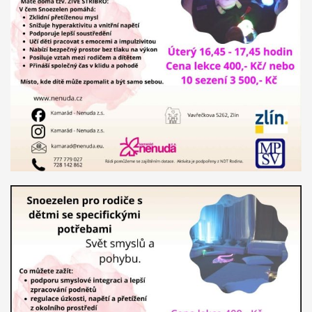
návrh na projekt pro činnost v organizaci.
Aktivity projektu jsou
sloučené s celkovou činností organizací. Dobrovolníci budou
začleněni do celého pracovního běhu organizace a budou
pracovat v miniškolce, v rámci odpoledních aktivit pro mládež a
budou se rovněž podílet na přípravě a nabídce svých vlastních
aktivit. Budou svou činností propagovat EDS a program
Erasmus+.
Mezi hlavní aktivity bude patřit seznámení místní
komunity i dobrovolníka s novou kulturou.
Předpokládané
výstupy a dopady projektu jsou:
Dobrovolníci získají nové
zkušenosti a dovednosti, sociální návyky ( dennodenní
docházení do práce), nové kontakty, poznatky z nové kultury.
Vše výše uvedené, dobrovolníci mohou využít ve svých
projektech v organizace i při návratu do své zemi. Svými
zkušenostmi budou ve své zemi motivovat další mladé lidi k
účasti na EDS, mohou ve své zemi předávat informace o jiných
kulturách.
Organizace rozšíří nabídku aktivit a zvýší svou
návštěvnost, rovněž pro pracovníky organizace má velká
význam každodenní komunikace a kontakt s lidi z jiné kultury.
Projekty 2016: