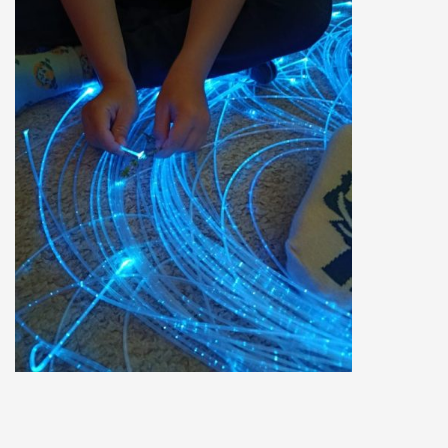
Zlínského kraje výrazně přispívá aktivitám zaměřených
pro rodiny a seniory v rodinném centru Kamaráda
Nenudy.
ato místnost má pozitivní například u poruch
hyperaktivity, nedostatečné schopnosti soustředění, strachu,
úzkosti, nebo komunikačních a sociálních problémů.
Pro rodiny
s dětmi je také realizován program formou zážitkového
odpoledne. Cílem druhého projektu je ukázat rodinám, jak lze
plnohodnotně využít společné chvíle se společným prožitkem a
tím podpořit soudržnost rodiny. Na činnostech se podílí celá
rodina. Vyzkoušíme si týmovou práci formou tvořivých dílen a
pak následuje relaxace či další aktivity v multisenzorické
místnosti Snoezelen.