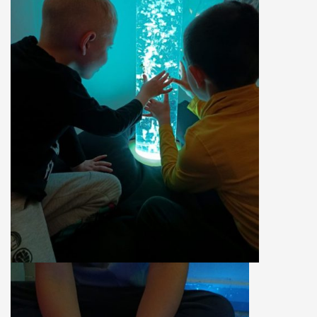
fází projektu je školící kurz (training course), během nějž se
setkají pracovníci, kteří pracují s nezaměstnanou mládeží.
Shrnou výsledky výměny mládeže a zároveň budou hledat další
nové přístupy pro práci s cílovou skupinou. Výměna se
uskutečnila 29. 6. – 4. 7. 2015. Training course bude probíhat 23. -
29. 8. 2015. Projekt je financován z programu Erasmus+.
ILTA FOR YOUTH -
partnerství v programu Erasmus +
Výstupy projektu
strategie partnerství zahrnují také „banku“ nápadů aktivit pro
práci s mládeží, na webových stránkách, jež budou sloužit i
široké veřejnosti a metodiku shrnující všechny získané
poznatky. Na závěr projektu se také uskuteční souhrnná
konference informující o sdílení výstupu. Projekt je realizován
v letech 2015 – 2017 a je financován z programu Erasmus+. Více
informací naleznete na
www.iltaforyouth.com
.
Sociální fond