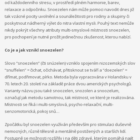
od každodenního stresu, v prostředí plném harmonie, barev,
Evropská
relaxace a odpočinku. Snoezelen nám může pomoci navodit dnes již
tak vzácné pocity uvolnění a sounáležitosti pro rodiny a skupiny či
dobrovolnická služba – Discover your possibilities with
poskytnout nádherný výlet do nitra vlastní mysli. Pouhý text nemůže
Kamarád – Nenuda
Projekt vznikl po zkušenosti z
nikdy pokrýt všechny atributy multi-smyslové místnosti snoezelen,
předchozích projektů EDS. Cílem je umožnit
pro pochopení je nutné prožít jedinečnou zkušenost, kterou nabízí.
dobrovolníkům působit v organizaci, aby mohli
zrealizovat své vlastní projekty. Plně se zapojí do chodu
Co je a jak vznikl snoezelen?
organizace. Organizace předá dobrovolníkům nové
zkušenosti a dovednosti.
Organizace sama rozšíří tak svou
Slovo “snoezelen” (čti snúzelen) vzniklo spojením nizozemských slov
činnost o další aktivity. Působením dobrovolníků v organizace
“snuffelen” = čichat, očichávat, přitisknout se tváří a “doezelen” =
má za cíl pro komunitu rozšíření nabídky činností organizace,
dřímat, podřimovat, pírko. Metoda byla vypracována v Holandsku v
seznámení s novou kulturou a komunikace s rodilými mluvčími.
70. letech 20. století na základě práce dvou amerických psychologů.
V rámci programu budou v organizaci vždy působit 2 zahraniční
Varianty názvu jsou také snoozelen, snozolen a snoozelum,
dobrovolníci. Základním předpokladem pro přijetí zahraničního
označují jak metodu samotnou, tak místnost, ve které je realizována.
dobrovolníka je jeho velká motivace a jeho návrh na projekt
Místnosti se říká i multi-smyslová, psycho-relaxační, multi-
pro činnost v organizaci.
Aktivity projektu jsou sloučené s
senzomotorická, pokoj snů…
celkovou činností organizací. Dobrovolníci budou začleněni do
celého pracovního běhu organizace a budou pracovat v
Zpočátku byl snoezelen využíván především pro stimulaci duševně
miniškolce, v rámci odpoledních aktivit pro mládež a budou se
nemocných, různě tělesně a mentálně postižených a starších lidí.
rovněž podílet na přípravě a nabídce svých vlastních aktivit.
Postupně se možnosti rozšířily i na děti zdravé, kterým pomáhá najít