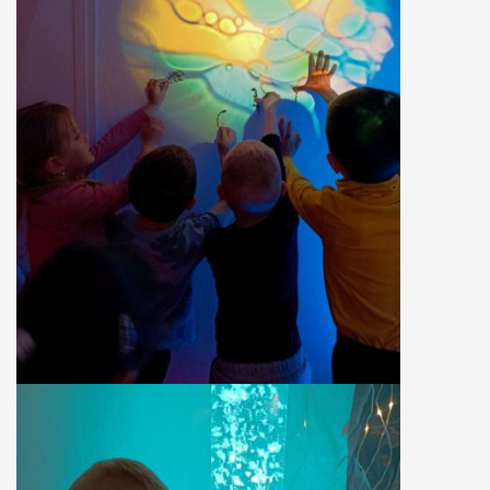
úzkosti, komunikační a sociální problémy.
Místnost Snoezelen
je speciálně upravená a jejím cílem je působit na všechny lidské
smysly.
Just grow up - Výměna mládeže
a traning course
Otázky, kterými se projekt zabývá, jsou dále
uplatnění mládeže na trhu práce, sebepoznání mládeže,
možnosti rozvoje mládeže pro lepší uplatnění na trhu práce v
rámci jednotlivých zemí a EU, interkulturní dialog, zlepšení
kvality služeb při práci s mládeží a mezinárodní spolupráce
organizací působících v oblasti mládeže.
Projekt probíhá ve
dvou fázích. V první fázi proběhla výměna třiceti účastníků, kteří
jsou nezaměstnaní nebo ohroženi nezaměstnaností. Během
výměny mládeže jsme hledali možnosti profesního uplatnění
mladých lidí napříč Evropou. Mladí lidé se zúčastnili několika
workshopů, jejichž cílem byl především seberozvoj osobnosti.
Také jsme hledali další možnosti profesního uplatnění
navštěvou Úřadu práce ve Zlíně a personální agentury.
Druhou