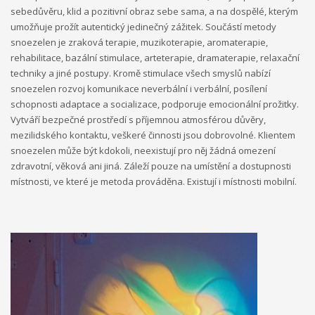
Budou svou činností propagovat EDS a program Erasmus+.
Mezi
sebedůvěru, klid a pozitivní obraz sebe sama, a na dospělé, kterým
hlavní aktivity bude patřit seznámení místní komunity i
umožňuje prožít autentický jedinečný zážitek. Součástí metody
dobrovolníka s novou kulturou.
snoezelen je zraková terapie, muzikoterapie, aromaterapie,
rehabilitace, bazální stimulace, arteterapie, dramaterapie, relaxační
Projekty 2015:
techniky a jiné postupy. Kromě stimulace všech smyslů nabízí
snoezelen rozvoj komunikace neverbální i verbální, posílení
Ministerstvo práce a sociálních věcí ve spolupráci s
schopnosti adaptace a socializace, podporuje emocionální prožitky.
občanským sdružením Kamarád Nenuda realizují v
Vytváří bezpečné prostředí s příjemnou atmosférou důvěry,
letošním roce projekty Bezpečné hnízdo a Snoezelen.
mezilidského kontaktu, veškeré činnosti jsou dobrovolné. Klientem
Projekt zároveň napomáhá zdravému vývoji dítěte, přes
snoezelen může být kdokoli, neexistují pro něj žádná omezení
zkvalitnění vztahů v rodině a prostřednictvím rodinného
zdravotní, věková ani jiná. Záleží pouze na umístění a dostupnosti
zážitkového odpoledne až ke komplexnímu poradenství, které
místnosti, ve které je metoda prováděna. Existují i místnosti mobilní.
je pro rodiny k dispozici po celou dobu projektu.
Druhý projekt,
multisenzorická místnost Snoezelen, slouží jako inovativní
metoda pro sociálně znevýhodněné rodiny, specificky pro
rodiny s ohroženými dětmi. Pobyt v místnosti Snoezelen je
přelomovým trávením volného času dětí i dospělých. Jedná se
zároveň o efektivní metodu řešení civilizačních problémů.
Pozitivní vliv této metody je vidět u poruch jako jsou
hyperaktivita, nedostatečná schopnost soustředění, strach,