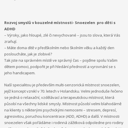
Rozvoj smyslů v kouzelné místnosti- Snoezelen pro děti s
ADHD
– Výroky, jako hloupé, zlé či nevychované – jsou to slova, která Vás
zraňují.
– Máte doma dítě v předškolním nebo školním věku a každý den
posloucháte, jak je zlobivé?
Tak jste na správném místě ve správný čas – pojďme spolu Vašim
dětem pomoci, podpořit je při hledání předností a vyrovnání se s
jeho handicapem.
Naší specialitou je především multi-senzorická místnost snoezelen,
jejíž koncept vznikl v 70. letech v Holandsku. Velmi jednoduše řečeno
se jedná o relaxační, vzdělávací a terapeutickou místnost, která
působí na všechny lidské smysly. Místnost působí velmi blahodárně
na klienty s některými psychickými nemocemi – stresem, depresí,
agresivitou, poruchou koncentrace (ADD, ADHD) a další. V místnosti
snoezelen však pořádáme i rodinná zážitková odpoledne pro rodiny