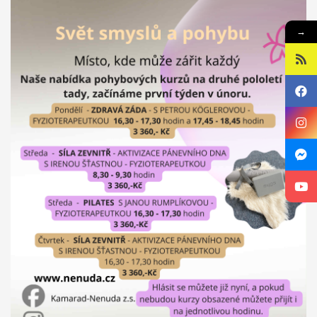
fází projektu je školící kurz (training course), během nějž se
setkají pracovníci, kteří pracují s nezaměstnanou mládeží.
→
Shrnou výsledky výměny mládeže a zároveň budou hledat další
nové přístupy pro práci s cílovou skupinou. Výměna se
uskutečnila 29. 6. – 4. 7. 2015. Training course bude probíhat 23. -
29. 8. 2015. Projekt je financován z programu Erasmus+.
ILTA FOR YOUTH -
partnerství v programu Erasmus +
Výstupy projektu
strategie partnerství zahrnují také „banku“ nápadů aktivit pro
práci s mládeží, na webových stránkách, jež budou sloužit i
široké veřejnosti a metodiku shrnující všechny získané
poznatky. Na závěr projektu se také uskuteční souhrnná
konference informující o sdílení výstupu. Projekt je realizován
v letech 2015 – 2017 a je financován z programu Erasmus+. Více
informací naleznete na
www.iltaforyouth.com
.
Sociální fond