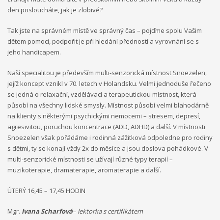
na něm v průběhu projektu. Účastníci budou mít možnost podělit
den posloucháte, jak je zlobivé?
se o své zkušenosti, jak s ostatními účastníky, tak s osobami s
rozhodovací pravomocí. Účastníci se sejdou v třikrát během
Tak jste na správném místě ve správný čas – pojďme spolu Vašim
víkendu a třikrát v odpoledních hodinách. Projekt bude uzavřen
dětem pomoci, podpořit je při hledání předností a vyrovnání se s
konferencí s ostatními účastníky, obdobrníky a lidmi z místní
jeho handicapem.
politické úrovně (město Zlín).
Naší specialitou je především multi-senzorická místnost Snoezelen,
Everybody is unique
jejíž koncept vznikl v 70. letech v Holandsku. Velmi jednoduše řečeno
se jedná o relaxační, vzdělávací a terapeutickou místnost, která
Projekt Everybody is unique se zaměřuje na rozpoznání
působí na všechny lidské smysly. Místnost působí velmi blahodárně
osobnosti mládeže, diagnostiky a poté jejich vlastní motivaci k
na klienty s některými psychickými nemocemi – stresem, depresí,
rozvoji. Reaguje na nárůst počtu nezaměstnaných mladých lidí,
agresivitou, poruchou koncentrace (ADD, ADHD) a další. V místnosti
kteří neví, co chtějí - jaká oblast je zajímá, co umí apod. V rámci
Snoezelen však pořádáme i rodinná zážitková odpoledne pro rodiny
projektu je realizován školící kurz pro pracovníky s mládeží z
s dětmi, ty se konají vždy 2x do měsíce a jsou doslova pohádkové. V
partnerských zemí: Řecko, Kypr, Itálie, Litva a hostitelská země
multi-senzorické místnosti se užívají různé typy terapií –
ČR. Kurz proběhne v listopadu 2016 ve Zlíně v ČR, v organizaci
muzikoterapie, dramaterapie, aromaterapie a další.
RC Kamarád-Nenuda. Pracovníci se budou rozvíjet v oblastech:
psychologie osobnosti, interkulturní sdílení, Snoezelen v praxi,
ÚTERÝ 16,45 – 17,45 HODIN
koučing, motivace a aktivizace, individuální rozvoj jedince.
Výstupem projektu je metodika.
Mgr.
Ivana
Scharfová
– lektorka s certifikátem