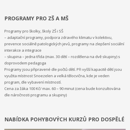
úzkosti, komunikační a sociální problémy.
Místnost Snoezelen
je speciálně upravená a jejím cílem je působit na všechny lidské
PROGRAMY PRO ZŠ A MŠ
smysly.
Just grow up - Výměna mládeže
Programy pro školky, školy ZŠ i SŠ
– adaptační programy, podpora zdravého klimatu v kolektivu,
prevence sociálně patologických jevů, programy na zlepšení sociální
interakce a integrace
a traning course
Otázky, kterými se projekt zabývá, jsou dále
– skupina – jedna třída (max. 30 dětí – rozdělena na dvě skupiny) s
uplatnění mládeže na trhu práce, sebepoznání mládeže,
doprovodem pedagoga
možnosti rozvoje mládeže pro lepší uplatnění na trhu práce v
Programy jsou připravené dle počtů dětí. Při vyšší kapacitě dětí jsou
rámci jednotlivých zemí a EU, interkulturní dialog, zlepšení
využita místnost Snoezelen a velká tělocvična, kde je veden
kvality služeb při práci s mládeží a mezinárodní spolupráce
program, dle vybavení místností.
organizací působících v oblasti mládeže.
Projekt probíhá ve
Cena za žáka 100 Kč/ max. 60 – 90 minut (cena bude konzultována
dvou fázích. V první fázi proběhla výměna třiceti účastníků, kteří
dle náročnosti programu a skupiny)
jsou nezaměstnaní nebo ohroženi nezaměstnaností. Během
výměny mládeže jsme hledali možnosti profesního uplatnění
mladých lidí napříč Evropou. Mladí lidé se zúčastnili několika
workshopů, jejichž cílem byl především seberozvoj osobnosti.
NABÍDKA POHYBOVÝCH KURZŮ PRO DOSPĚLÉ
Také jsme hledali další možnosti profesního uplatnění
navštěvou Úřadu práce ve Zlíně a personální agentury.
Druhou