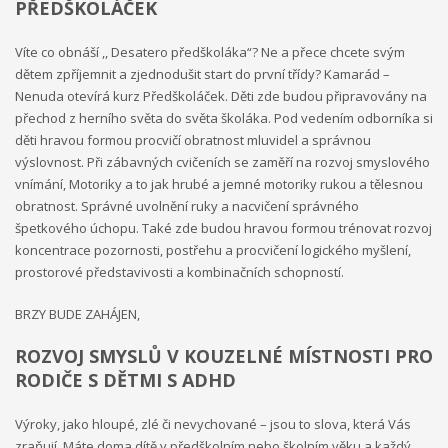
PŘEDŠKOLÁČEK
Ministerstvo práce a sociálních věcí ve spolupráci s
Víte co obnáší ,, Desatero předškoláka“? Ne a přece chcete svým
občanským sdružením Kamarád Nenuda realizují v
dětem zpříjemnit a zjednodušit start do první třídy? Kamarád –
letošním roce projekty Bezpečné hnízdo
Projekt zároveň
Nenuda otevírá kurz Předškoláček. Děti zde budou připravovány na
napomáhá zdravému vývoji dítěte, přes zkvalitnění vztahů
přechod z herního světa do světa školáka. Pod vedením odborníka si
v rodině a prostřednictvím rodinného zážitkového odpoledne
děti hravou formou procvičí obratnost mluvidel a správnou
až ke komplexnímu poradenství, které je pro rodiny k dispozici
výslovnost. Při zábavných cvičeních se zaměří na rozvoj smyslového
po celou dobu projektu.
V projektu je využívána inovativní
vnímání, Motoriky a to jak hrubé a jemné motoriky rukou a tělesnou
metoda Snozelen v multisenzorické místnosti.
obratnost. Správné uvolnění ruky a nacvičení správného
špetkového úchopu. Také zde budou hravou formou trénovat rozvoj
koncentrace pozornosti, postřehu a procvičení logického myšlení,
Im in
Projekt pomáhá ukázat mladým
prostorové představivosti a kombinačních schopností.
BRZY BUDE ZAHÁJEN,
lidem, jak se mohou zapojit do veřejného života ve své
ROZVOJ SMYSLŮ V KOUZELNÉ MÍSTNOSTI PRO
komunitě. Projekt je určen pro 30 účastníků ve věku 18 až 30 let,
RODIČE S DĚTMI S ADHD
kteří jsou znevýhodněného i běžného prostředí.
Na začátku se
účastníci seznámí se základními informace o projektu. Poté
Výroky, jako hloupé, zlé či nevychované – jsou to slova, která Vás
bude jejich úkolem najít a definovat lokální problém a pracovat
zraňují. Máte doma dítě v předškolním nebo školním věku a každý