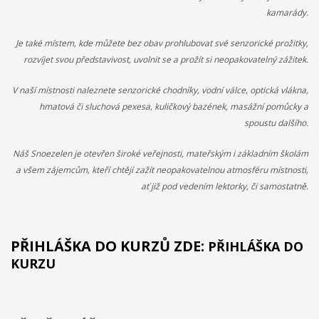
kamarády.
návrh na projekt pro činnost v organizaci.
Aktivity projektu jsou
sloučené s celkovou činností organizací. Dobrovolníci budou
Je také místem, kde můžete bez obav prohlubovat své senzorické prožitky,
začleněni do celého pracovního běhu organizace a budou
rozvíjet svou představivost, uvolnit se a prožít si neopakovatelný zážitek.
pracovat v miniškolce, v rámci odpoledních aktivit pro mládež a
budou se rovněž podílet na přípravě a nabídce svých vlastních
V naší místnosti naleznete senzorické chodníky, vodní válce, optická vlákna,
aktivit. Budou svou činností propagovat EDS a program
hmatová či sluchová pexesa, kuličkový bazének, masážní pomůcky a
Erasmus+.
Mezi hlavní aktivity bude patřit seznámení místní
spoustu dalšího.
komunity i dobrovolníka s novou kulturou.
Předpokládané
výstupy a dopady projektu jsou:
Dobrovolníci získají nové
Náš Snoezelen je otevřen široké veřejnosti, mateřským i základním školám
zkušenosti a dovednosti, sociální návyky ( dennodenní
a všem zájemcům, kteří chtějí zažít neopakovatelnou atmosféru místnosti,
docházení do práce), nové kontakty, poznatky z nové kultury.
Vše výše uvedené, dobrovolníci mohou využít ve svých
ať již pod vedením lektorky, či samostatně.
projektech v organizace i při návratu do své zemi. Svými
zkušenostmi budou ve své zemi motivovat další mladé lidi k
účasti na EDS, mohou ve své zemi předávat informace o jiných
PŘIHLÁŠKA DO KURZŮ ZDE:
PŘIHLÁŠKA DO
kulturách.
Organizace rozšíří nabídku aktivit a zvýší svou
KURZU
návštěvnost, rovněž pro pracovníky organizace má velká
význam každodenní komunikace a kontakt s lidi z jiné kultury.
Projekty 2016: