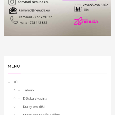
Zlínského kraje výrazně přispívá aktivitám zaměřených
pro rodiny a seniory v rodinném centru Kamaráda
Nenudy.
ato místnost má pozitivní například u poruch
hyperaktivity, nedostatečné schopnosti soustředění, strachu,
úzkosti, nebo komunikačních a sociálních problémů.
Pro rodiny
s dětmi je také realizován program formou zážitkového
odpoledne. Cílem druhého projektu je ukázat rodinám, jak lze
plnohodnotně využít společné chvíle se společným prožitkem a
tím podpořit soudržnost rodiny. Na činnostech se podílí celá
rodina. Vyzkoušíme si týmovou práci formou tvořivých dílen a
pak následuje relaxace či další aktivity v multisenzorické
MENU
místnosti Snoezelen.
DĚTI
Tábory
Dětská skupina
Kurzy pro děti
Kurzy pro rodiče s dětmi