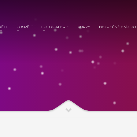
DĚTI
DOSPĚLÍ
FOTOGALERIE
KURZY
BEZPEČNÉ HNÍZDO
 ve spolupráci s občanským sdružením Kamarád Nenuda realizují v 
tnění vztahů v rodině a prostřednictvím rodinného zážitkového odpoledne
vána inovativní metoda Snozelen v multisenzorické místnosti.
ením Kamarád Nenuda realizují v letošním roce projekty Bezpečné 
tvím rodinného zážitkového odpoledne až ke komplexnímu poradenství, které
ultisenzorické místnosti.
Grow up with Kamarád -
v organizaci, aby mohli zrealizovat své vlastní projekty. Plně se zapojí 