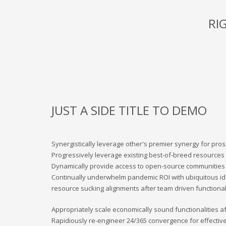
nové zkušenosti a dovednosti.
Organizace sama rozšíří
organizace, seznámení s novou kulturou a komunikace 
RI
přijetí zahraničního dobrovolníka je jeho velká motiva
budou začleněni do celého pracovního běhu organizace
vlastních aktivit. Budou svou činností propagovat EDS
Předpokládané výstupy a dopady projektu jsou:
Dobro
nové kultury.
Vše výše uvedené, dobrovolníci mohou vyu
k účasti na EDS, mohou ve své zemi předávat informace
význam každodenní komunikace a kontakt s lidi z jiné k
JUST A SIDE TITLE TO DEMO
občanským sdružením Kamarád Nenuda realizují v
v rodině a prostřednictvím rodinného zážitkového odpo
Synergistically leverage other's premier synergy for pro
Progressively leverage existing best-of-breed resources a
Dynamically provide access to open-source communities
metoda Snozelen v multisenzorické místnosti.
Continually underwhelm pandemic ROI with ubiquitous i
resource sucking alignments after team driven functionali
Appropriately scale economically sound functionalities af
určen pro 30 účastníků ve věku 18 až 30 let, kteří jso
Rapidiously re-engineer 24/365 convergence for effective
úkolem najít a definovat lokální problém a pracovat na