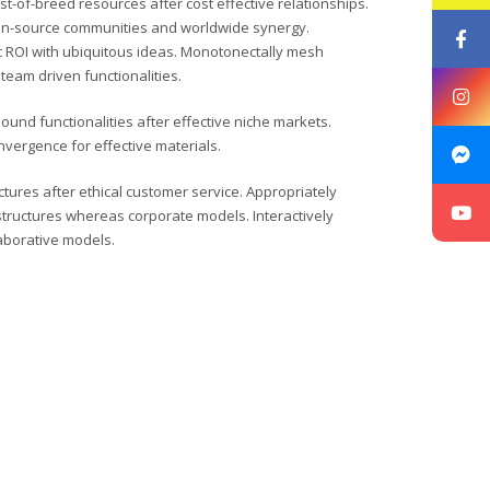
st-of-breed resources after cost effective relationships.
eznete na
www.iltaforyouth.com
.
en-source communities and worldwide synergy.
ny a seniory v rodinném centru Kamaráda Nenudy.
ROI with ubiquitous ideas. Monotonectally mesh
team driven functionalities.
kačních a sociálních problémů.
Pro rodiny s dětmi je
ound functionalities after effective niche markets.
 společné chvíle se společným prožitkem a tím
vergence for effective materials.
je relaxace či další aktivity v multisenzorické
ctures after ethical customer service. Appropriately
structures whereas corporate models. Interactively
laborative models.