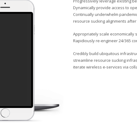
Progressively leverage existing be
 letech 2015 – 2017 a je financován z programu Erasmus+. Více informací nal
Dynamically provide access to op
d Zlínského kraje výrazně přispívá aktivitám zaměřených pro rodi
Continually underwhelm pandemic 
resource sucking alignments after 
ivity, nedostatečné schopnosti soustředění, strachu, úzkosti, nebo komuni
Appropriately scale economically s
. Cílem druhého projektu je ukázat rodinám, jak lze plnohodnotně využít
Rapidiously re-engineer 24/365 con
á rodina. Vyzkoušíme si týmovou práci formou tvořivých dílen a pak následu
Credibly build ubiquitous infrastru
streamline resource sucking infra
iterate wireless e-services via col