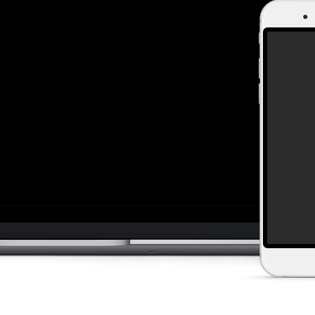
informující o sdílení výstupu. Projekt je realizován v
Sociální fon
ato místnost má pozitivní například u poruch hyperakt
také realizován program formou zážitkového odpoledne
podpořit soudržnost rodiny. Na činnostech se podílí cel
místnosti Snoezelen.