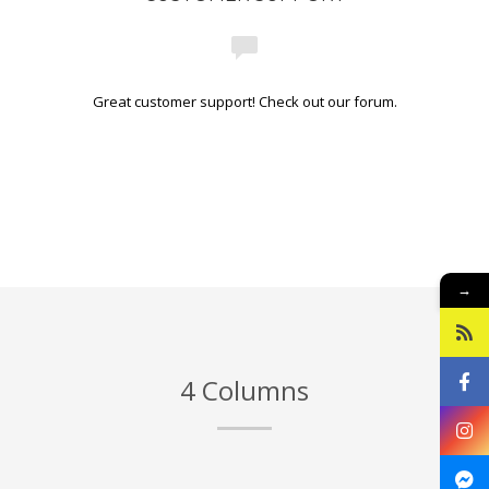
Zlínského kraje výrazně přispívá aktivitám zaměřených
pro rodiny a seniory v rodinném centru Kamaráda
Nenudy.
ato místnost má pozitivní například u poruch
hyperaktivity, nedostatečné schopnosti soustředění, strachu,
Great customer support! Check out our forum.
úzkosti, nebo komunikačních a sociálních problémů.
Pro rodiny
s dětmi je také realizován program formou zážitkového
odpoledne. Cílem druhého projektu je ukázat rodinám, jak lze
plnohodnotně využít společné chvíle se společným prožitkem a
tím podpořit soudržnost rodiny. Na činnostech se podílí celá
rodina. Vyzkoušíme si týmovou práci formou tvořivých dílen a
pak následuje relaxace či další aktivity v multisenzorické
→
místnosti Snoezelen.
4 Columns