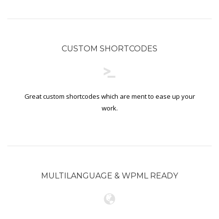
úzkosti, komunikační a sociální problémy.
Místnost Snoezelen
je speciálně upravená a jejím cílem je působit na všechny lidské
CUSTOM SHORTCODES
smysly.
Just grow up - Výměna mládeže
a traning course
Otázky, kterými se projekt zabývá, jsou dále
Great custom shortcodes which are ment to ease up your
uplatnění mládeže na trhu práce, sebepoznání mládeže,
možnosti rozvoje mládeže pro lepší uplatnění na trhu práce v
work.
rámci jednotlivých zemí a EU, interkulturní dialog, zlepšení
kvality služeb při práci s mládeží a mezinárodní spolupráce
organizací působících v oblasti mládeže.
Projekt probíhá ve
dvou fázích. V první fázi proběhla výměna třiceti účastníků, kteří
jsou nezaměstnaní nebo ohroženi nezaměstnaností. Během
výměny mládeže jsme hledali možnosti profesního uplatnění
MULTILANGUAGE & WPML READY
mladých lidí napříč Evropou. Mladí lidé se zúčastnili několika
workshopů, jejichž cílem byl především seberozvoj osobnosti.
Také jsme hledali další možnosti profesního uplatnění
navštěvou Úřadu práce ve Zlíně a personální agentury.
Druhou