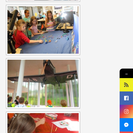
fází projektu je školící kurz (training course), během nějž se
setkají pracovníci, kteří pracují s nezaměstnanou mládeží.
Shrnou výsledky výměny mládeže a zároveň budou hledat další
nové přístupy pro práci s cílovou skupinou. Výměna se
uskutečnila 29. 6. – 4. 7. 2015. Training course bude probíhat 23. -
29. 8. 2015. Projekt je financován z programu Erasmus+.
ILTA FOR YOUTH -
partnerství v programu Erasmus +
Výstupy projektu
strategie partnerství zahrnují také „banku“ nápadů aktivit pro
→
práci s mládeží, na webových stránkách, jež budou sloužit i
široké veřejnosti a metodiku shrnující všechny získané
poznatky. Na závěr projektu se také uskuteční souhrnná
konference informující o sdílení výstupu. Projekt je realizován
v letech 2015 – 2017 a je financován z programu Erasmus+. Více
informací naleznete na
www.iltaforyouth.com
.
Sociální fond