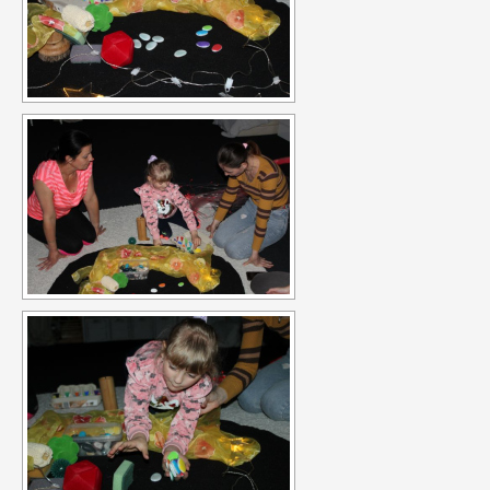
úzkosti, komunikační a sociální problémy.
Místnost Snoezelen
je speciálně upravená a jejím cílem je působit na všechny lidské
smysly.
Just grow up - Výměna mládeže
a traning course
Otázky, kterými se projekt zabývá, jsou dále
uplatnění mládeže na trhu práce, sebepoznání mládeže,
možnosti rozvoje mládeže pro lepší uplatnění na trhu práce v
rámci jednotlivých zemí a EU, interkulturní dialog, zlepšení
kvality služeb při práci s mládeží a mezinárodní spolupráce
organizací působících v oblasti mládeže.
Projekt probíhá ve
dvou fázích. V první fázi proběhla výměna třiceti účastníků, kteří
jsou nezaměstnaní nebo ohroženi nezaměstnaností. Během
výměny mládeže jsme hledali možnosti profesního uplatnění
mladých lidí napříč Evropou. Mladí lidé se zúčastnili několika
workshopů, jejichž cílem byl především seberozvoj osobnosti.
Také jsme hledali další možnosti profesního uplatnění
navštěvou Úřadu práce ve Zlíně a personální agentury.
Druhou