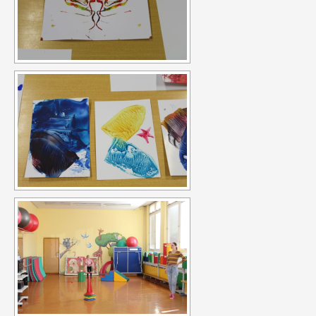
Evropská
dobrovolnická služba – Discover your possibilities with
Kamarád – Nenuda
Projekt vznikl po zkušenosti z
předchozích projektů EDS. Cílem je umožnit
dobrovolníkům působit v organizaci, aby mohli
zrealizovat své vlastní projekty. Plně se zapojí do chodu
organizace. Organizace předá dobrovolníkům nové
zkušenosti a dovednosti.
Organizace sama rozšíří tak svou
činnost o další aktivity. Působením dobrovolníků v organizace
má za cíl pro komunitu rozšíření nabídky činností organizace,
seznámení s novou kulturou a komunikace s rodilými mluvčími.
V rámci programu budou v organizaci vždy působit 2 zahraniční
dobrovolníci. Základním předpokladem pro přijetí zahraničního
dobrovolníka je jeho velká motivace a jeho návrh na projekt
pro činnost v organizaci.
Aktivity projektu jsou sloučené s
celkovou činností organizací. Dobrovolníci budou začleněni do
celého pracovního běhu organizace a budou pracovat v
miniškolce, v rámci odpoledních aktivit pro mládež a budou se
rovněž podílet na přípravě a nabídce svých vlastních aktivit.