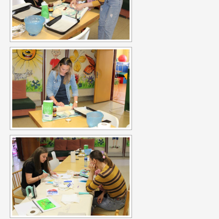
Ministerstvo práce a sociálních věcí ve spolupráci s
občanským sdružením Kamarád Nenuda realizují v
letošním roce projekty Bezpečné hnízdo
Projekt zároveň
napomáhá zdravému vývoji dítěte, přes zkvalitnění vztahů
v rodině a prostřednictvím rodinného zážitkového odpoledne
až ke komplexnímu poradenství, které je pro rodiny k dispozici
po celou dobu projektu.
V projektu je využívána inovativní
metoda Snozelen v multisenzorické místnosti.
Im in
Projekt pomáhá ukázat mladým
lidem, jak se mohou zapojit do veřejného života ve své
komunitě. Projekt je určen pro 30 účastníků ve věku 18 až 30 let,
kteří jsou znevýhodněného i běžného prostředí.
Na začátku se
účastníci seznámí se základními informace o projektu. Poté
bude jejich úkolem najít a definovat lokální problém a pracovat