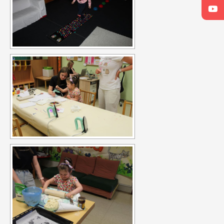
Zlínského kraje výrazně přispívá aktivitám zaměřených
pro rodiny a seniory v rodinném centru Kamaráda
Nenudy.
ato místnost má pozitivní například u poruch
hyperaktivity, nedostatečné schopnosti soustředění, strachu,
úzkosti, nebo komunikačních a sociálních problémů.
Pro rodiny
s dětmi je také realizován program formou zážitkového
odpoledne. Cílem druhého projektu je ukázat rodinám, jak lze
plnohodnotně využít společné chvíle se společným prožitkem a
tím podpořit soudržnost rodiny. Na činnostech se podílí celá
rodina. Vyzkoušíme si týmovou práci formou tvořivých dílen a
pak následuje relaxace či další aktivity v multisenzorické
místnosti Snoezelen.