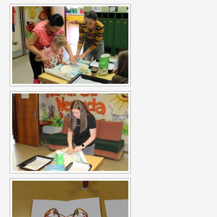
na něm v průběhu projektu. Účastníci budou mít možnost podělit
se o své zkušenosti, jak s ostatními účastníky, tak s osobami s
rozhodovací pravomocí. Účastníci se sejdou v třikrát během
víkendu a třikrát v odpoledních hodinách. Projekt bude uzavřen
konferencí s ostatními účastníky, obdobrníky a lidmi z místní
politické úrovně (město Zlín).
Everybody is unique
Projekt Everybody is unique se zaměřuje na rozpoznání
osobnosti mládeže, diagnostiky a poté jejich vlastní motivaci k
rozvoji. Reaguje na nárůst počtu nezaměstnaných mladých lidí,
kteří neví, co chtějí - jaká oblast je zajímá, co umí apod. V rámci
projektu je realizován školící kurz pro pracovníky s mládeží z
partnerských zemí: Řecko, Kypr, Itálie, Litva a hostitelská země
ČR. Kurz proběhne v listopadu 2016 ve Zlíně v ČR, v organizaci
RC Kamarád-Nenuda. Pracovníci se budou rozvíjet v oblastech:
psychologie osobnosti, interkulturní sdílení, Snoezelen v praxi,
koučing, motivace a aktivizace, individuální rozvoj jedince.
Výstupem projektu je metodika.