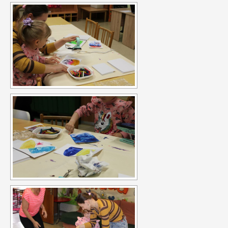
návrh na projekt pro činnost v organizaci.
Aktivity projektu jsou
sloučené s celkovou činností organizací. Dobrovolníci budou
začleněni do celého pracovního běhu organizace a budou
pracovat v miniškolce, v rámci odpoledních aktivit pro mládež a
budou se rovněž podílet na přípravě a nabídce svých vlastních
aktivit. Budou svou činností propagovat EDS a program
Erasmus+.
Mezi hlavní aktivity bude patřit seznámení místní
komunity i dobrovolníka s novou kulturou.
Předpokládané
výstupy a dopady projektu jsou:
Dobrovolníci získají nové
zkušenosti a dovednosti, sociální návyky ( dennodenní
docházení do práce), nové kontakty, poznatky z nové kultury.
Vše výše uvedené, dobrovolníci mohou využít ve svých
projektech v organizace i při návratu do své zemi. Svými
zkušenostmi budou ve své zemi motivovat další mladé lidi k
účasti na EDS, mohou ve své zemi předávat informace o jiných
kulturách.
Organizace rozšíří nabídku aktivit a zvýší svou
návštěvnost, rovněž pro pracovníky organizace má velká
význam každodenní komunikace a kontakt s lidi z jiné kultury.
Projekty 2016: