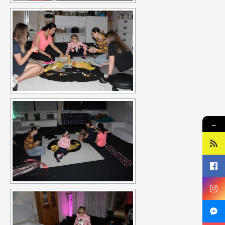
fází projektu je školící kurz (training course), během nějž se
setkají pracovníci, kteří pracují s nezaměstnanou mládeží.
Shrnou výsledky výměny mládeže a zároveň budou hledat další
nové přístupy pro práci s cílovou skupinou. Výměna se
uskutečnila 29. 6. – 4. 7. 2015. Training course bude probíhat 23. -
29. 8. 2015. Projekt je financován z programu Erasmus+.
ILTA FOR YOUTH -
partnerství v programu Erasmus +
Výstupy projektu
strategie partnerství zahrnují také „banku“ nápadů aktivit pro
→
práci s mládeží, na webových stránkách, jež budou sloužit i
široké veřejnosti a metodiku shrnující všechny získané
poznatky. Na závěr projektu se také uskuteční souhrnná
konference informující o sdílení výstupu. Projekt je realizován
v letech 2015 – 2017 a je financován z programu Erasmus+. Více
informací naleznete na
www.iltaforyouth.com
.
Sociální fond