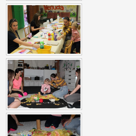
Budou svou činností propagovat EDS a program Erasmus+.
Mezi
hlavní aktivity bude patřit seznámení místní komunity i
dobrovolníka s novou kulturou.
Projekty 2015:
Ministerstvo práce a sociálních věcí ve spolupráci s
občanským sdružením Kamarád Nenuda realizují v
letošním roce projekty Bezpečné hnízdo a Snoezelen.
Projekt zároveň napomáhá zdravému vývoji dítěte, přes
zkvalitnění vztahů v rodině a prostřednictvím rodinného
zážitkového odpoledne až ke komplexnímu poradenství, které
je pro rodiny k dispozici po celou dobu projektu.
Druhý projekt,
multisenzorická místnost Snoezelen, slouží jako inovativní
metoda pro sociálně znevýhodněné rodiny, specificky pro
rodiny s ohroženými dětmi. Pobyt v místnosti Snoezelen je
přelomovým trávením volného času dětí i dospělých. Jedná se
zároveň o efektivní metodu řešení civilizačních problémů.
Pozitivní vliv této metody je vidět u poruch jako jsou
hyperaktivita, nedostatečná schopnost soustředění, strach,