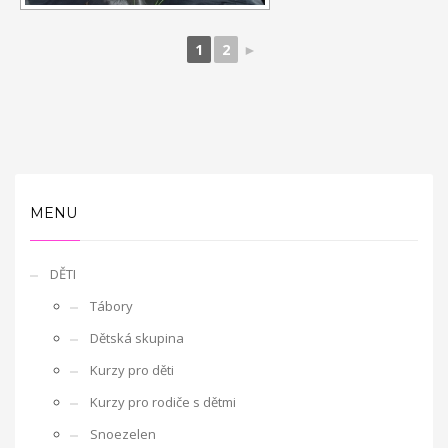
1
2
►
MENU
DĚTI
Tábory
Dětská skupina
Kurzy pro děti
Kurzy pro rodiče s dětmi
Snoezelen