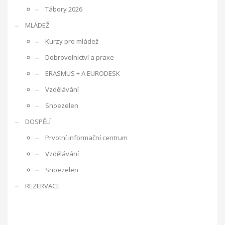
Tábory 2026
MLÁDEŽ
Kurzy pro mládež
Dobrovolnictví a praxe
ERASMUS + A EURODESK
Vzdělávání
Snoezelen
DOSPĚLÍ
Prvotní informační centrum
Vzdělávání
Snoezelen
REZERVACE