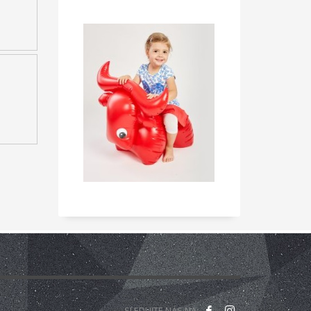
ny k dispozici po celou dobu projektu.
Druhý projekt,
roženými dětmi. Pobyt v místnosti Snoezelen je
liv této metody je vidět u poruch jako jsou
iálně upravená a jejím cílem je působit na všechny
u dále uplatnění mládeže na trhu práce, sebepoznání
 kvality služeb při práci s mládeží a mezinárodní
íků, kteří jsou nezaměstnaní nebo ohroženi
častnili několika workshopů, jejichž cílem byl
nální agentury.
Druhou fází projektu je školící kurz
ároveň budou hledat další nové přístupy pro práci
án z programu Erasmus+.
tnerství zahrnují také „banku“ nápadů aktivit pro práci
ěr projektu se také uskuteční souhrnná konference
SLEDUJTE NÁS NA: