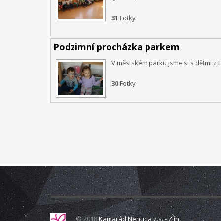
zkvalitnění vztahů v rodině a prostřednictvím rodinné
31
Fotky
multisenzorická místnost Snoezelen, slouží jako inova
přelomovým trávením volného času dětí i dospělých. Jed
hyperaktivita, nedostatečná schopnost soustředění, st
Podzimní procházka parkem
V městském parku jsme si s dětmi z D
lidské smysly.
Just grow up - V
30
Fotky
mládeže, možnosti rozvoje mládeže pro lepší uplatnění n
spolupráce organizací působících v oblasti mládeže.
Pr
nezaměstnaností. Během výměny mládeže jsme hledali mo
především seberozvoj osobnosti. Také jsme hledali dal
(training course), během nějž se setkají pracovníci, 
s cílovou skupinou. Výměna se uskutečnila 29. 6. – 4. 7
ILTA FOR YOU
s mládeží, na webových stránkách, jež budou sloužit i
© 2018
Kamarád Nenuda z.s. - Zlín
.