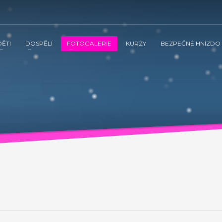
DĚTI
DOSPĚLÍ
FOTOGALERIE
KURZY
BEZPEČNÉ HNÍZDO
 ve spolupráci s občanským sdružením Kamarád Nenuda realizují v 
tnění vztahů v rodině a prostřednictvím rodinného zážitkového odpoledne
vána inovativní metoda Snozelen v multisenzorické místnosti.
ením Kamarád Nenuda realizují v letošním roce projekty Bezpečné 
tvím rodinného zážitkového odpoledne až ke komplexnímu poradenství, které
ultisenzorické místnosti.
Grow up with Kamarád -
v organizaci, aby mohli zrealizovat své vlastní projekty. Plně se zapojí 