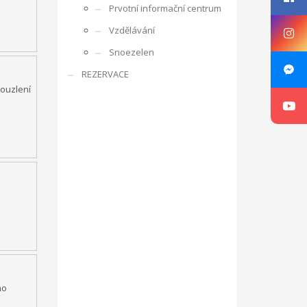
Prvotní informační centrum
rencí s ostatními účastníky, obdobrníky a lidmi z
Vzdělávání
e zaměřuje na rozpoznání osobnosti mládeže,
Snoezelen
ká oblast je zajímá, co umí apod. V rámci projektu je
REZERVACE
ne v listopadu 2016 ve Zlíně v ČR, v organizaci RC
kouzlení
g, motivace a aktivizace, individuální rozvoj jedince.
sibilities with Kamarád – Nenuda
Projekt vznikl
at své vlastní projekty. Plně se zapojí do
innost o další aktivity. Působením dobrovolníků v
luvčími.
V rámci programu budou v organizaci vždy
návrh na projekt pro činnost v organizaci.
Aktivity
ou pracovat v miniškolce, v rámci odpoledních aktivit
gram Erasmus+.
Mezi hlavní aktivity bude patřit
 práce a sociálních věcí ve spolupráci s
ho
oveň napomáhá zdravému vývoji dítěte, přes