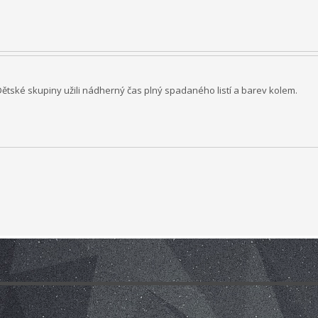
ho zážitkového odpoledne až ke komplexnímu poradenství, které je pro rodi
tivní metoda pro sociálně znevýhodněné rodiny, specificky pro rodiny s oh
ná se zároveň o efektivní metodu řešení civilizačních problémů. Pozitivní v
rach, úzkosti, komunikační a sociální problémy.
Místnost Snoezelen je spec
ětské skupiny užili nádherný čas plný spadaného listí a barev kolem.
ýměna mládeže a traning course
Otázky, kterými se projekt zabývá, jso
a trhu práce v rámci jednotlivých zemí a EU, interkulturní dialog, zlepšení
ojekt probíhá ve dvou fázích. V první fázi proběhla výměna třiceti účastn
žnosti profesního uplatnění mladých lidí napříč Evropou. Mladí lidé se zú
ší možnosti profesního uplatnění navštěvou Úřadu práce ve Zlíně a perso
kteří pracují s nezaměstnanou mládeží. Shrnou výsledky výměny mládeže a z
. 2015. Training course bude probíhat 23. - 29. 8. 2015. Projekt je financov
TH - partnerství v programu Erasmus +
Výstupy projektu strategie par
 široké veřejnosti a metodiku shrnující všechny získané poznatky. Na záv