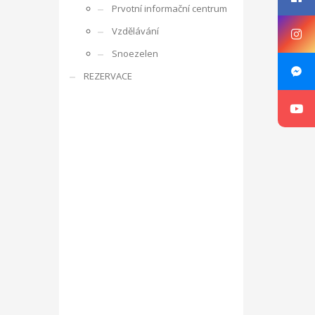
Prvotní informační centrum
rencí s ostatními účastníky, obdobrníky a lidmi z
Vzdělávání
e zaměřuje na rozpoznání osobnosti mládeže,
Snoezelen
ká oblast je zajímá, co umí apod. V rámci projektu je
REZERVACE
ne v listopadu 2016 ve Zlíně v ČR, v organizaci RC
g, motivace a aktivizace, individuální rozvoj jedince.
sibilities with Kamarád – Nenuda
Projekt vznikl
at své vlastní projekty. Plně se zapojí do
innost o další aktivity. Působením dobrovolníků v
luvčími.
V rámci programu budou v organizaci vždy
návrh na projekt pro činnost v organizaci.
Aktivity
ou pracovat v miniškolce, v rámci odpoledních aktivit
gram Erasmus+.
Mezi hlavní aktivity bude patřit
 práce a sociálních věcí ve spolupráci s
oveň napomáhá zdravému vývoji dítěte, přes