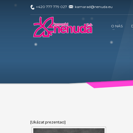
+420 777 779 027
kamarad@nenuda.eu
REALIZOVANÉ PROJEKTY …
O NÁS
Projekt 2018:
Ministerstvo práce a sociálních věcí
zároveň napomáhá zdravému vývoji dítěte, přes zkvali
k dispozici po celou dobu projektu.
V projektu je využí
sociálních věcí ve spolupráci s občanským sdruž
dítěte, přes zkvalitnění vztahů v rodině a prostřednic
V projektu je využívána inovativní metoda Snozelen v m
[Ukázat prezentaci]
projektů EDS. Cílem je umožnit dobrovolníkům působit 