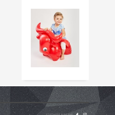
ny k dispozici po celou dobu projektu.
Druhý projekt,
roženými dětmi. Pobyt v místnosti Snoezelen je
liv této metody je vidět u poruch jako jsou
iálně upravená a jejím cílem je působit na všechny
u dále uplatnění mládeže na trhu práce, sebepoznání
 kvality služeb při práci s mládeží a mezinárodní
íků, kteří jsou nezaměstnaní nebo ohroženi
častnili několika workshopů, jejichž cílem byl
nální agentury.
Druhou fází projektu je školící kurz
ároveň budou hledat další nové přístupy pro práci
án z programu Erasmus+.
tnerství zahrnují také „banku“ nápadů aktivit pro práci
ěr projektu se také uskuteční souhrnná konference
SLEDUJTE NÁS NA: