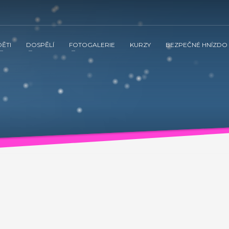
DĚTI
DOSPĚLÍ
FOTOGALERIE
KURZY
BEZPEČNÉ HNÍZDO
 ve spolupráci s občanským sdružením Kamarád Nenuda realizují v 
tnění vztahů v rodině a prostřednictvím rodinného zážitkového odpoledne
vána inovativní metoda Snozelen v multisenzorické místnosti.
ením Kamarád Nenuda realizují v letošním roce projekty Bezpečné 
tvím rodinného zážitkového odpoledne až ke komplexnímu poradenství, které
ultisenzorické místnosti.
Grow up with Kamarád -
v organizaci, aby mohli zrealizovat své vlastní projekty. Plně se zapojí 