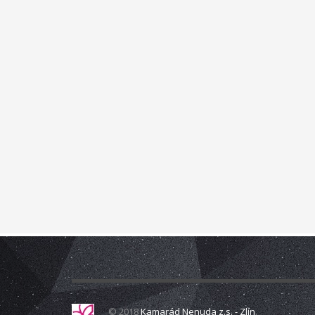
zkvalitnění vztahů v rodině a prostřednictvím rodinné
multisenzorická místnost Snoezelen, slouží jako inova
přelomovým trávením volného času dětí i dospělých. Jed
hyperaktivita, nedostatečná schopnost soustředění, st
lidské smysly.
Just grow up - V
mládeže, možnosti rozvoje mládeže pro lepší uplatnění n
spolupráce organizací působících v oblasti mládeže.
Pr
nezaměstnaností. Během výměny mládeže jsme hledali mo
především seberozvoj osobnosti. Také jsme hledali dal
(training course), během nějž se setkají pracovníci, 
s cílovou skupinou. Výměna se uskutečnila 29. 6. – 4. 7
ILTA FOR YOU
s mládeží, na webových stránkách, jež budou sloužit i
© 2018
Kamarád Nenuda z.s. - Zlín
.