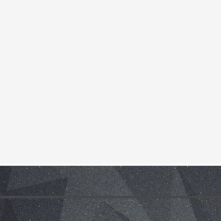
ho zážitkového odpoledne až ke komplexnímu poradenství, které je pro rodi
tivní metoda pro sociálně znevýhodněné rodiny, specificky pro rodiny s oh
ná se zároveň o efektivní metodu řešení civilizačních problémů. Pozitivní v
rach, úzkosti, komunikační a sociální problémy.
Místnost Snoezelen je spec
ýměna mládeže a traning course
Otázky, kterými se projekt zabývá, jso
a trhu práce v rámci jednotlivých zemí a EU, interkulturní dialog, zlepšení
ojekt probíhá ve dvou fázích. V první fázi proběhla výměna třiceti účastn
žnosti profesního uplatnění mladých lidí napříč Evropou. Mladí lidé se zú
ší možnosti profesního uplatnění navštěvou Úřadu práce ve Zlíně a perso
kteří pracují s nezaměstnanou mládeží. Shrnou výsledky výměny mládeže a z
. 2015. Training course bude probíhat 23. - 29. 8. 2015. Projekt je financov
TH - partnerství v programu Erasmus +
Výstupy projektu strategie par
 široké veřejnosti a metodiku shrnující všechny získané poznatky. Na záv