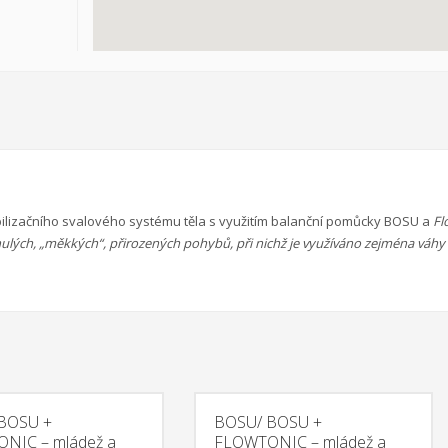
ho zážitkového odpoledne až ke komplexnímu poradenství, které je pro rodi
tivní metoda pro sociálně znevýhodněné rodiny, specificky pro rodiny s oh
ná se zároveň o efektivní metodu řešení civilizačních problémů. Pozitivní v
rach, úzkosti, komunikační a sociální problémy.
Místnost Snoezelen je spec
ýměna mládeže a traning course
Otázky, kterými se projekt zabývá, jso
bilizačního svalového systému těla s využitím balanční pomůcky BOSU a
Fl
a trhu práce v rámci jednotlivých zemí a EU, interkulturní dialog, zlepšení
ynulých, „měkkých“, přirozených pohybů, při nichž je využíváno zejména váhy
ojekt probíhá ve dvou fázích. V první fázi proběhla výměna třiceti účastn
žnosti profesního uplatnění mladých lidí napříč Evropou. Mladí lidé se zú
ší možnosti profesního uplatnění navštěvou Úřadu práce ve Zlíně a perso
kteří pracují s nezaměstnanou mládeží. Shrnou výsledky výměny mládeže a z
. 2015. Training course bude probíhat 23. - 29. 8. 2015. Projekt je financov
TH - partnerství v programu Erasmus +
Výstupy projektu strategie par
BOSU +
BOSU/ BOSU +
 široké veřejnosti a metodiku shrnující všechny získané poznatky. Na záv
NIC – mládež a
FLOWTONIC – mládež a