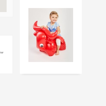
ny k dispozici po celou dobu projektu.
Druhý projekt,
roženými dětmi. Pobyt v místnosti Snoezelen je
liv této metody je vidět u poruch jako jsou
iálně upravená a jejím cílem je působit na všechny
u dále uplatnění mládeže na trhu práce, sebepoznání
ow
 kvality služeb při práci s mládeží a mezinárodní
íků, kteří jsou nezaměstnaní nebo ohroženi
častnili několika workshopů, jejichž cílem byl
nální agentury.
Druhou fází projektu je školící kurz
ároveň budou hledat další nové přístupy pro práci
án z programu Erasmus+.
tnerství zahrnují také „banku“ nápadů aktivit pro práci
ěr projektu se také uskuteční souhrnná konference