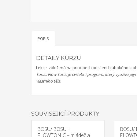
zkvalitnění vztahů v rodině a prostřednictvím rodinné
multisenzorická místnost Snoezelen, slouží jako inova
přelomovým trávením volného času dětí i dospělých. Jed
hyperaktivita, nedostatečná schopnost soustředění, st
POPIS
lidské smysly.
Just grow up - V
DETAILY KURZU
Lekce založená na principech posílení hlubokého sta
mládeže, možnosti rozvoje mládeže pro lepší uplatnění n
Tonic. Flow Tonic je cvičební program, který využívá pl
spolupráce organizací působících v oblasti mládeže.
Pr
vlastního těla.
nezaměstnaností. Během výměny mládeže jsme hledali mo
především seberozvoj osobnosti. Také jsme hledali dal
(training course), během nějž se setkají pracovníci, 
s cílovou skupinou. Výměna se uskutečnila 29. 6. – 4. 7
SOUVISEJÍCÍ PRODUKTY
ILTA FOR YOU
BOSU/ BOSU +
BOSU/ 
s mládeží, na webových stránkách, jež budou sloužit i
FLOWTONIC – mládež a
FLOWTO