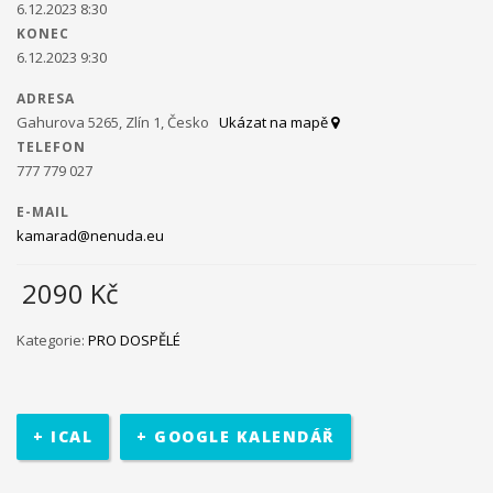
6.12.2023 8:30
KONEC
Ministerstvo práce a sociálních věcí ve spolupráci s
6.12.2023 9:30
občanským sdružením Kamarád Nenuda realizují v
letošním roce projekty Bezpečné hnízdo
Projekt zároveň
ADRESA
napomáhá zdravému vývoji dítěte, přes zkvalitnění vztahů
Gahurova 5265, Zlín 1, Česko
Ukázat na mapě
v rodině a prostřednictvím rodinného zážitkového odpoledne
TELEFON
až ke komplexnímu poradenství, které je pro rodiny k dispozici
777 779 027
po celou dobu projektu.
V projektu je využívána inovativní
metoda Snozelen v multisenzorické místnosti.
E-MAIL
kamarad@nenuda.eu
2090
Kč
Im in
Projekt pomáhá ukázat mladým
Kategorie:
PRO DOSPĚLÉ
lidem, jak se mohou zapojit do veřejného života ve své
komunitě. Projekt je určen pro 30 účastníků ve věku 18 až 30 let,
kteří jsou znevýhodněného i běžného prostředí.
Na začátku se
+ ICAL
+ GOOGLE KALENDÁŘ
účastníci seznámí se základními informace o projektu. Poté
bude jejich úkolem najít a definovat lokální problém a pracovat