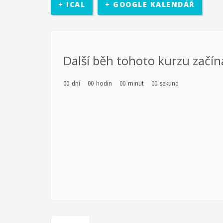
+ ICAL
+ GOOGLE KALENDÁŘ
rozhodovací pravomocí. Účastníci se sejdou v třikrát b
místní politické úrovně (město Zlín).
diagnostiky a poté jejich vlastní motivaci k rozvoji. Re
Další běh tohoto kurzu začín
realizován školící kurz pro pracovníky s mládeží z part
Kamarád-Nenuda. Pracovníci se budou rozvíjet v oblastec
00
dní
00
hodin
00
minut
00
sekund
Výstupem projektu je metodika.
po zkušenosti z předchozích projektů EDS. Cílem 
chodu organizace. Organizace předá dobrovolní
organizace má za cíl pro komunitu rozšíření nabídky č
působit 2 zahraniční dobrovolníci. Základním předpokl
projektu jsou sloučené s celkovou činností organizací
pro mládež a budou se rovněž podílet na přípravě a na
seznámení místní komunity i dobrovolníka s novou kul
občanským sdružením Kamarád Nenuda realizují v