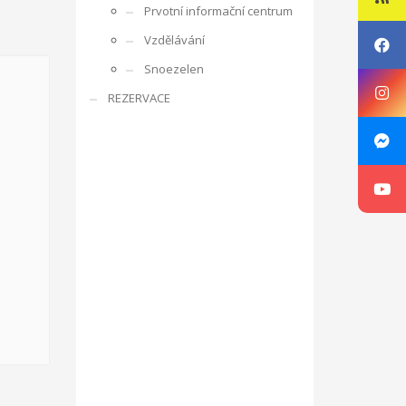
Prvotní informační centrum
rencí s ostatními účastníky, obdobrníky a lidmi z
Vzdělávání
e zaměřuje na rozpoznání osobnosti mládeže,
Snoezelen
ká oblast je zajímá, co umí apod. V rámci projektu je
REZERVACE
ne v listopadu 2016 ve Zlíně v ČR, v organizaci RC
g, motivace a aktivizace, individuální rozvoj jedince.
sibilities with Kamarád – Nenuda
Projekt vznikl
at své vlastní projekty. Plně se zapojí do
innost o další aktivity. Působením dobrovolníků v
luvčími.
V rámci programu budou v organizaci vždy
návrh na projekt pro činnost v organizaci.
Aktivity
ou pracovat v miniškolce, v rámci odpoledních aktivit
gram Erasmus+.
Mezi hlavní aktivity bude patřit
 práce a sociálních věcí ve spolupráci s
oveň napomáhá zdravému vývoji dítěte, přes