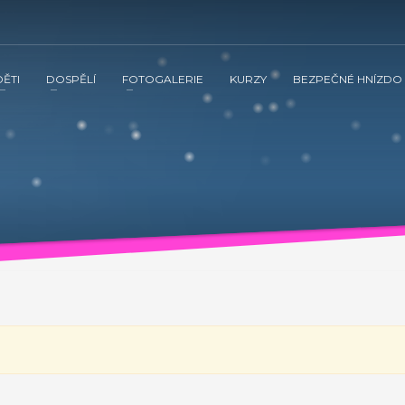
DĚTI
DOSPĚLÍ
FOTOGALERIE
KURZY
BEZPEČNÉ HNÍZDO
 ve spolupráci s občanským sdružením Kamarád Nenuda realizují v 
tnění vztahů v rodině a prostřednictvím rodinného zážitkového odpoledne
vána inovativní metoda Snozelen v multisenzorické místnosti.
ením Kamarád Nenuda realizují v letošním roce projekty Bezpečné 
tvím rodinného zážitkového odpoledne až ke komplexnímu poradenství, které
ultisenzorické místnosti.
Grow up with Kamarád -
v organizaci, aby mohli zrealizovat své vlastní projekty. Plně se zapojí 