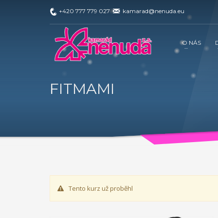
+420 777 779 027
kamarad@nenuda.eu
REALIZOVANÉ PROJEKTY …
O NÁS
Projekt 2018:
Ministerstvo práce a sociálních věcí
zároveň napomáhá zdravému vývoji dítěte, přes zkvali
FITMAMI
k dispozici po celou dobu projektu.
V projektu je využí
sociálních věcí ve spolupráci s občanským sdruž
dítěte, přes zkvalitnění vztahů v rodině a prostřednic
V projektu je využívána inovativní metoda Snozelen v m
Tento kurz už proběhl
projektů EDS. Cílem je umožnit dobrovolníkům působit 