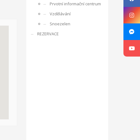
Prvotní informační centrum
rencí s ostatními účastníky, obdobrníky a lidmi z
Vzdělávání
e zaměřuje na rozpoznání osobnosti mládeže,
Snoezelen
ká oblast je zajímá, co umí apod. V rámci projektu je
REZERVACE
ne v listopadu 2016 ve Zlíně v ČR, v organizaci RC
g, motivace a aktivizace, individuální rozvoj jedince.
sibilities with Kamarád – Nenuda
Projekt vznikl
at své vlastní projekty. Plně se zapojí do
innost o další aktivity. Působením dobrovolníků v
luvčími.
V rámci programu budou v organizaci vždy
návrh na projekt pro činnost v organizaci.
Aktivity
ou pracovat v miniškolce, v rámci odpoledních aktivit
gram Erasmus+.
Mezi hlavní aktivity bude patřit
 práce a sociálních věcí ve spolupráci s
oveň napomáhá zdravému vývoji dítěte, přes