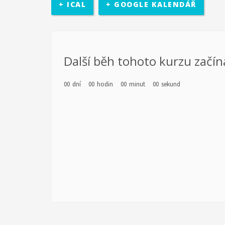
+ ICAL
+ GOOGLE KALENDÁŘ
rozhodovací pravomocí. Účastníci se sejdou v třikrát b
místní politické úrovně (město Zlín).
diagnostiky a poté jejich vlastní motivaci k rozvoji. Re
Další běh tohoto kurzu začín
realizován školící kurz pro pracovníky s mládeží z part
Kamarád-Nenuda. Pracovníci se budou rozvíjet v oblastec
00
dní
00
hodin
00
minut
00
sekund
Výstupem projektu je metodika.
po zkušenosti z předchozích projektů EDS. Cílem 
chodu organizace. Organizace předá dobrovolní
organizace má za cíl pro komunitu rozšíření nabídky č
působit 2 zahraniční dobrovolníci. Základním předpokl
projektu jsou sloučené s celkovou činností organizací
pro mládež a budou se rovněž podílet na přípravě a na
seznámení místní komunity i dobrovolníka s novou kul
občanským sdružením Kamarád Nenuda realizují v