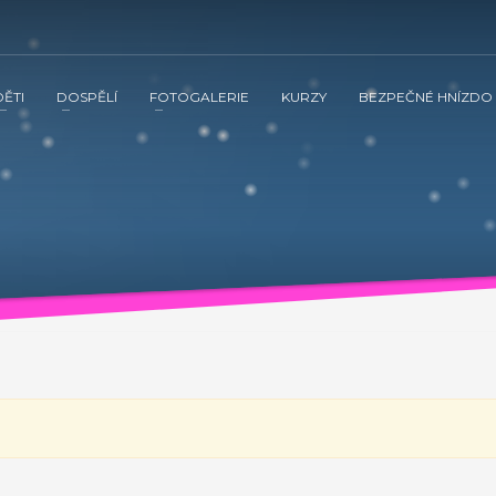
DĚTI
DOSPĚLÍ
FOTOGALERIE
KURZY
BEZPEČNÉ HNÍZDO
 ve spolupráci s občanským sdružením Kamarád Nenuda realizují v 
tnění vztahů v rodině a prostřednictvím rodinného zážitkového odpoledne
vána inovativní metoda Snozelen v multisenzorické místnosti.
ením Kamarád Nenuda realizují v letošním roce projekty Bezpečné 
tvím rodinného zážitkového odpoledne až ke komplexnímu poradenství, které
ultisenzorické místnosti.
Grow up with Kamarád -
v organizaci, aby mohli zrealizovat své vlastní projekty. Plně se zapojí 