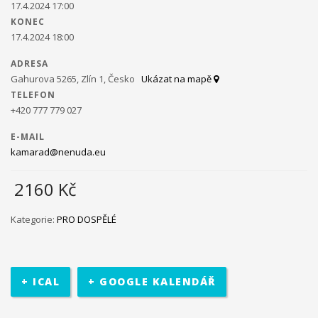
17.4.2024 17:00
KONEC
Ministerstvo práce a sociálních věcí ve spolupráci s
17.4.2024 18:00
občanským sdružením Kamarád Nenuda realizují v
letošním roce projekty Bezpečné hnízdo
Projekt zároveň
ADRESA
napomáhá zdravému vývoji dítěte, přes zkvalitnění vztahů
Gahurova 5265, Zlín 1, Česko
Ukázat na mapě
v rodině a prostřednictvím rodinného zážitkového odpoledne
TELEFON
až ke komplexnímu poradenství, které je pro rodiny k dispozici
+420 777 779 027
po celou dobu projektu.
V projektu je využívána inovativní
metoda Snozelen v multisenzorické místnosti.
E-MAIL
kamarad@nenuda.eu
2160
Kč
Im in
Projekt pomáhá ukázat mladým
Kategorie:
PRO DOSPĚLÉ
lidem, jak se mohou zapojit do veřejného života ve své
komunitě. Projekt je určen pro 30 účastníků ve věku 18 až 30 let,
kteří jsou znevýhodněného i běžného prostředí.
Na začátku se
+ ICAL
+ GOOGLE KALENDÁŘ
účastníci seznámí se základními informace o projektu. Poté
bude jejich úkolem najít a definovat lokální problém a pracovat