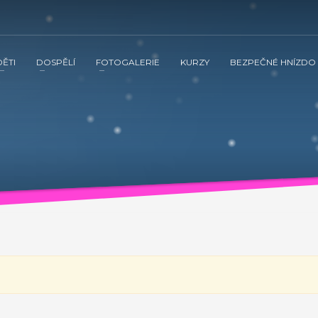
DĚTI
DOSPĚLÍ
FOTOGALERIE
KURZY
BEZPEČNÉ HNÍZDO
 ve spolupráci s občanským sdružením Kamarád Nenuda realizují v 
tnění vztahů v rodině a prostřednictvím rodinného zážitkového odpoledne
vána inovativní metoda Snozelen v multisenzorické místnosti.
ením Kamarád Nenuda realizují v letošním roce projekty Bezpečné 
tvím rodinného zážitkového odpoledne až ke komplexnímu poradenství, které
ultisenzorické místnosti.
Grow up with Kamarád -
v organizaci, aby mohli zrealizovat své vlastní projekty. Plně se zapojí 