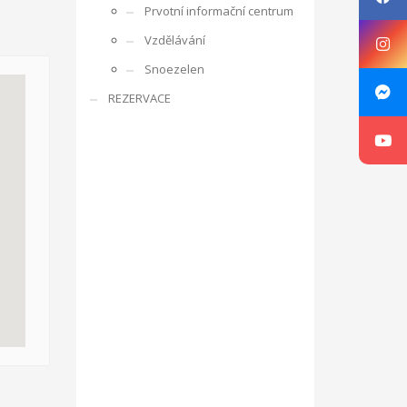
Prvotní informační centrum
rencí s ostatními účastníky, obdobrníky a lidmi z
Vzdělávání
e zaměřuje na rozpoznání osobnosti mládeže,
Snoezelen
ká oblast je zajímá, co umí apod. V rámci projektu je
REZERVACE
ne v listopadu 2016 ve Zlíně v ČR, v organizaci RC
g, motivace a aktivizace, individuální rozvoj jedince.
sibilities with Kamarád – Nenuda
Projekt vznikl
at své vlastní projekty. Plně se zapojí do
innost o další aktivity. Působením dobrovolníků v
luvčími.
V rámci programu budou v organizaci vždy
návrh na projekt pro činnost v organizaci.
Aktivity
ou pracovat v miniškolce, v rámci odpoledních aktivit
gram Erasmus+.
Mezi hlavní aktivity bude patřit
 práce a sociálních věcí ve spolupráci s
oveň napomáhá zdravému vývoji dítěte, přes