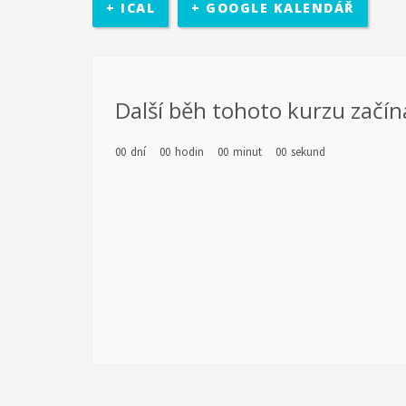
+ ICAL
+ GOOGLE KALENDÁŘ
rozhodovací pravomocí. Účastníci se sejdou v třikrát b
místní politické úrovně (město Zlín).
diagnostiky a poté jejich vlastní motivaci k rozvoji. Re
Další běh tohoto kurzu začín
realizován školící kurz pro pracovníky s mládeží z part
Kamarád-Nenuda. Pracovníci se budou rozvíjet v oblastec
00
dní
00
hodin
00
minut
00
sekund
Výstupem projektu je metodika.
po zkušenosti z předchozích projektů EDS. Cílem 
chodu organizace. Organizace předá dobrovolní
organizace má za cíl pro komunitu rozšíření nabídky č
působit 2 zahraniční dobrovolníci. Základním předpokl
projektu jsou sloučené s celkovou činností organizací
pro mládež a budou se rovněž podílet na přípravě a na
seznámení místní komunity i dobrovolníka s novou kul
občanským sdružením Kamarád Nenuda realizují v