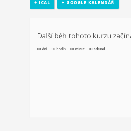
+ ICAL
+ GOOGLE KALENDÁŘ
rozhodovací pravomocí. Účastníci se sejdou v třikrát b
místní politické úrovně (město Zlín).
diagnostiky a poté jejich vlastní motivaci k rozvoji. Re
Další běh tohoto kurzu začín
realizován školící kurz pro pracovníky s mládeží z part
Kamarád-Nenuda. Pracovníci se budou rozvíjet v oblastec
00
dní
00
hodin
00
minut
00
sekund
Výstupem projektu je metodika.
po zkušenosti z předchozích projektů EDS. Cílem 
chodu organizace. Organizace předá dobrovolní
organizace má za cíl pro komunitu rozšíření nabídky č
působit 2 zahraniční dobrovolníci. Základním předpokl
projektu jsou sloučené s celkovou činností organizací
pro mládež a budou se rovněž podílet na přípravě a na
seznámení místní komunity i dobrovolníka s novou kul
občanským sdružením Kamarád Nenuda realizují v