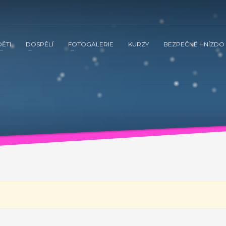
DĚTI
DOSPĚLÍ
FOTOGALERIE
KURZY
BEZPEČNÉ HNÍZDO
 ve spolupráci s občanským sdružením Kamarád Nenuda realizují v 
tnění vztahů v rodině a prostřednictvím rodinného zážitkového odpoledne
vána inovativní metoda Snozelen v multisenzorické místnosti.
ením Kamarád Nenuda realizují v letošním roce projekty Bezpečné 
tvím rodinného zážitkového odpoledne až ke komplexnímu poradenství, které
ultisenzorické místnosti.
Grow up with Kamarád -
v organizaci, aby mohli zrealizovat své vlastní projekty. Plně se zapojí 