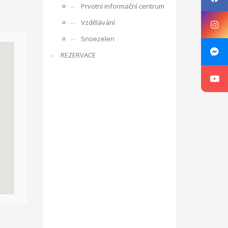
Prvotní informační centrum
rencí s ostatními účastníky, obdobrníky a lidmi z
Vzdělávání
e zaměřuje na rozpoznání osobnosti mládeže,
Snoezelen
ká oblast je zajímá, co umí apod. V rámci projektu je
REZERVACE
ne v listopadu 2016 ve Zlíně v ČR, v organizaci RC
g, motivace a aktivizace, individuální rozvoj jedince.
sibilities with Kamarád – Nenuda
Projekt vznikl
at své vlastní projekty. Plně se zapojí do
innost o další aktivity. Působením dobrovolníků v
luvčími.
V rámci programu budou v organizaci vždy
návrh na projekt pro činnost v organizaci.
Aktivity
ou pracovat v miniškolce, v rámci odpoledních aktivit
gram Erasmus+.
Mezi hlavní aktivity bude patřit
 práce a sociálních věcí ve spolupráci s
oveň napomáhá zdravému vývoji dítěte, přes