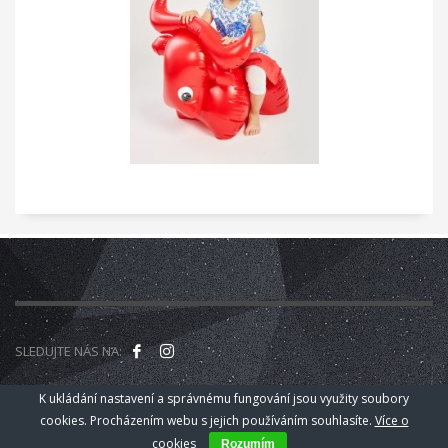
SLEDUJTE NÁS NA:
K ukládání nastavení a správnému fungování jsou využity soubory
© 2018
Kamarád Nenuda z.s. - Zlín
.
cookies. Procházením webu s jejich používáním souhlasíte.
Více o
cookies
Rozumím