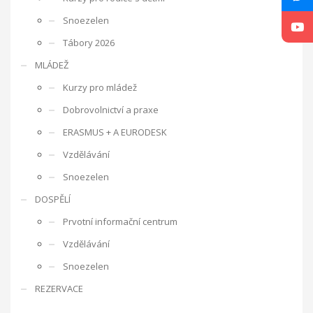
úzkosti, komunikační a sociální problémy.
Místnost Snoezelen
je speciálně upravená a jejím cílem je působit na všechny lidské
Snoezelen
Tábory 2026
MLÁDEŽ
smysly.
Just grow up - Výměna mládeže
Kurzy pro mládež
Dobrovolnictví a praxe
a traning course
Otázky, kterými se projekt zabývá, jsou dále
ERASMUS + A EURODESK
uplatnění mládeže na trhu práce, sebepoznání mládeže,
možnosti rozvoje mládeže pro lepší uplatnění na trhu práce v
Vzdělávání
rámci jednotlivých zemí a EU, interkulturní dialog, zlepšení
Snoezelen
kvality služeb při práci s mládeží a mezinárodní spolupráce
DOSPĚLÍ
organizací působících v oblasti mládeže.
Projekt probíhá ve
dvou fázích. V první fázi proběhla výměna třiceti účastníků, kteří
Prvotní informační centrum
jsou nezaměstnaní nebo ohroženi nezaměstnaností. Během
Vzdělávání
výměny mládeže jsme hledali možnosti profesního uplatnění
mladých lidí napříč Evropou. Mladí lidé se zúčastnili několika
Snoezelen
workshopů, jejichž cílem byl především seberozvoj osobnosti.
REZERVACE
Také jsme hledali další možnosti profesního uplatnění
navštěvou Úřadu práce ve Zlíně a personální agentury.
Druhou