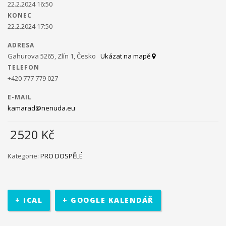
22.2.2024 16:50
KONEC
Ministerstvo práce a sociálních věcí ve spolupráci s
22.2.2024 17:50
občanským sdružením Kamarád Nenuda realizují v
letošním roce projekty Bezpečné hnízdo
Projekt zároveň
ADRESA
napomáhá zdravému vývoji dítěte, přes zkvalitnění vztahů
Gahurova 5265, Zlín 1, Česko
Ukázat na mapě
v rodině a prostřednictvím rodinného zážitkového odpoledne
TELEFON
až ke komplexnímu poradenství, které je pro rodiny k dispozici
+420 777 779 027
po celou dobu projektu.
V projektu je využívána inovativní
metoda Snozelen v multisenzorické místnosti.
E-MAIL
kamarad@nenuda.eu
2520
Kč
Im in
Projekt pomáhá ukázat mladým
Kategorie:
PRO DOSPĚLÉ
lidem, jak se mohou zapojit do veřejného života ve své
komunitě. Projekt je určen pro 30 účastníků ve věku 18 až 30 let,
kteří jsou znevýhodněného i běžného prostředí.
Na začátku se
+ ICAL
+ GOOGLE KALENDÁŘ
účastníci seznámí se základními informace o projektu. Poté
bude jejich úkolem najít a definovat lokální problém a pracovat