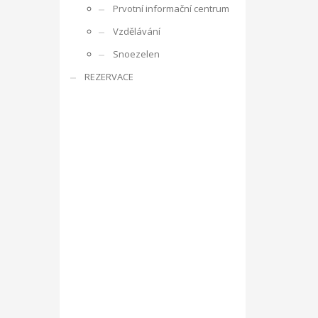
Prvotní informační centrum
rencí s ostatními účastníky, obdobrníky a lidmi z
Vzdělávání
e zaměřuje na rozpoznání osobnosti mládeže,
Snoezelen
ká oblast je zajímá, co umí apod. V rámci projektu je
REZERVACE
ne v listopadu 2016 ve Zlíně v ČR, v organizaci RC
g, motivace a aktivizace, individuální rozvoj jedince.
sibilities with Kamarád – Nenuda
Projekt vznikl
at své vlastní projekty. Plně se zapojí do
innost o další aktivity. Působením dobrovolníků v
luvčími.
V rámci programu budou v organizaci vždy
návrh na projekt pro činnost v organizaci.
Aktivity
ou pracovat v miniškolce, v rámci odpoledních aktivit
gram Erasmus+.
Mezi hlavní aktivity bude patřit
 práce a sociálních věcí ve spolupráci s
oveň napomáhá zdravému vývoji dítěte, přes