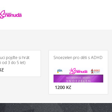
luci pojďte si hrát
Snoezelen pro děti s ADHD
i od 3 do 5 let)
Kč
1200
Kč