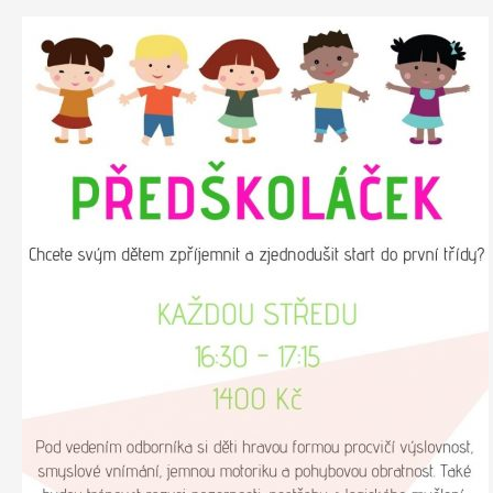
ěhem víkendu a třikrát v odpoledních hodinách. Projekt bude uzavřen konfe
Everybody is unique
Projekt Everybody is unique s
aguje na nárůst počtu nezaměstnaných mladých lidí, kteří neví, co chtějí - ja
nerských zemí: Řecko, Kypr, Itálie, Litva a hostitelská země ČR. Kurz proběh
h: psychologie osobnosti, interkulturní sdílení, Snoezelen v praxi, koučin
Evropská dobrovolnická služba – Discover your pos
je umožnit dobrovolníkům působit v organizaci, aby mohli zrealizov
kům nové zkušenosti a dovednosti.
Organizace sama rozšíří tak svou č
inností organizace, seznámení s novou kulturou a komunikace s rodilými m
adem pro přijetí zahraničního dobrovolníka je jeho velká motivace a jeho 
. Dobrovolníci budou začleněni do celého pracovního běhu organizace a bud
bídce svých vlastních aktivit. Budou svou činností propagovat EDS a pro
turou.
Projekty 2015:
Ministerstvo
 letošním roce projekty Bezpečné hnízdo a Snoezelen.
Projekt zár