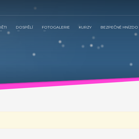
DĚTI
DOSPĚLÍ
FOTOGALERIE
KURZY
BEZPEČNÉ HNÍZDO
 ve spolupráci s občanským sdružením Kamarád Nenuda realizují v 
tnění vztahů v rodině a prostřednictvím rodinného zážitkového odpoledne
vána inovativní metoda Snozelen v multisenzorické místnosti.
ením Kamarád Nenuda realizují v letošním roce projekty Bezpečné 
tvím rodinného zážitkového odpoledne až ke komplexnímu poradenství, které
ultisenzorické místnosti.
Grow up with Kamarád -
v organizaci, aby mohli zrealizovat své vlastní projekty. Plně se zapojí 