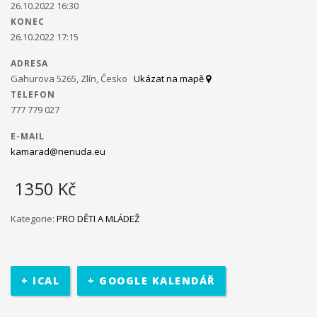
26.10.2022 16:30
KONEC
Ministerstvo práce a sociálních věcí ve spolupráci s
26.10.2022 17:15
občanským sdružením Kamarád Nenuda realizují v
letošním roce projekty Bezpečné hnízdo
Projekt zároveň
ADRESA
napomáhá zdravému vývoji dítěte, přes zkvalitnění vztahů
Gahurova 5265, Zlín, Česko
Ukázat na mapě
v rodině a prostřednictvím rodinného zážitkového odpoledne
TELEFON
až ke komplexnímu poradenství, které je pro rodiny k dispozici
777 779 027
po celou dobu projektu.
V projektu je využívána inovativní
metoda Snozelen v multisenzorické místnosti.
E-MAIL
kamarad@nenuda.eu
1350
Kč
Im in
Projekt pomáhá ukázat mladým
Kategorie:
PRO DĚTI A MLÁDEŽ
lidem, jak se mohou zapojit do veřejného života ve své
komunitě. Projekt je určen pro 30 účastníků ve věku 18 až 30 let,
kteří jsou znevýhodněného i běžného prostředí.
Na začátku se
+ ICAL
+ GOOGLE KALENDÁŘ
účastníci seznámí se základními informace o projektu. Poté
bude jejich úkolem najít a definovat lokální problém a pracovat