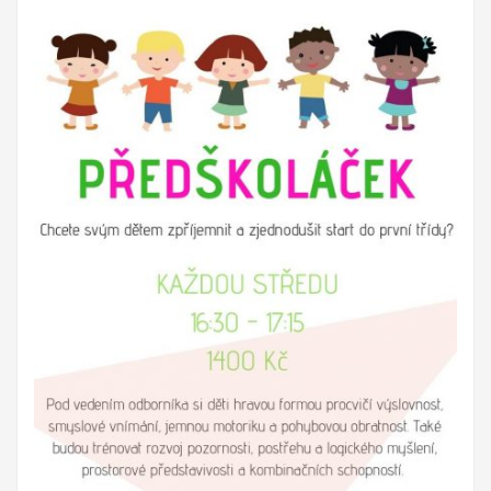
Budou svou činností propagovat EDS a program Erasmus+.
Mezi
hlavní aktivity bude patřit seznámení místní komunity i
dobrovolníka s novou kulturou.
Projekty 2015:
Ministerstvo práce a sociálních věcí ve spolupráci s
občanským sdružením Kamarád Nenuda realizují v
letošním roce projekty Bezpečné hnízdo a Snoezelen.
Projekt zároveň napomáhá zdravému vývoji dítěte, přes
zkvalitnění vztahů v rodině a prostřednictvím rodinného
zážitkového odpoledne až ke komplexnímu poradenství, které
je pro rodiny k dispozici po celou dobu projektu.
Druhý projekt,
multisenzorická místnost Snoezelen, slouží jako inovativní
metoda pro sociálně znevýhodněné rodiny, specificky pro
rodiny s ohroženými dětmi. Pobyt v místnosti Snoezelen je
přelomovým trávením volného času dětí i dospělých. Jedná se
zároveň o efektivní metodu řešení civilizačních problémů.
Pozitivní vliv této metody je vidět u poruch jako jsou
hyperaktivita, nedostatečná schopnost soustředění, strach,