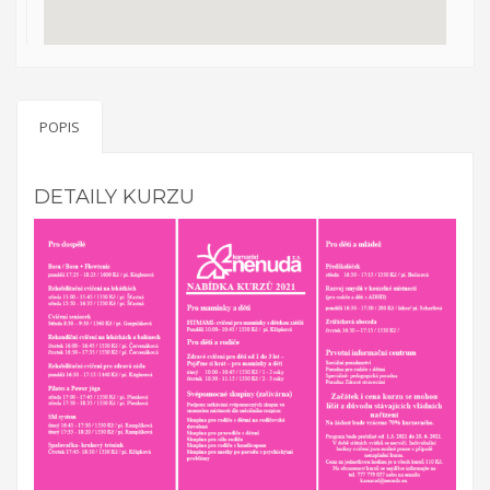
Evropská
dobrovolnická služba – Discover your possibilities with
Kamarád – Nenuda
Projekt vznikl po zkušenosti z
předchozích projektů EDS. Cílem je umožnit
POPIS
dobrovolníkům působit v organizaci, aby mohli
zrealizovat své vlastní projekty. Plně se zapojí do chodu
organizace. Organizace předá dobrovolníkům nové
DETAILY KURZU
zkušenosti a dovednosti.
Organizace sama rozšíří tak svou
činnost o další aktivity. Působením dobrovolníků v organizace
má za cíl pro komunitu rozšíření nabídky činností organizace,
seznámení s novou kulturou a komunikace s rodilými mluvčími.
V rámci programu budou v organizaci vždy působit 2 zahraniční
dobrovolníci. Základním předpokladem pro přijetí zahraničního
dobrovolníka je jeho velká motivace a jeho návrh na projekt
pro činnost v organizaci.
Aktivity projektu jsou sloučené s
celkovou činností organizací. Dobrovolníci budou začleněni do
celého pracovního běhu organizace a budou pracovat v
miniškolce, v rámci odpoledních aktivit pro mládež a budou se
rovněž podílet na přípravě a nabídce svých vlastních aktivit.