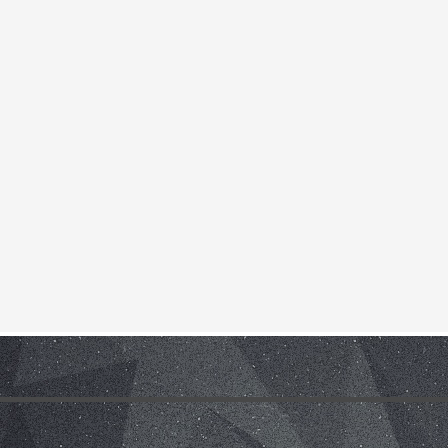
ho zážitkového odpoledne až ke komplexnímu poradenství, které je pro rodi
tivní metoda pro sociálně znevýhodněné rodiny, specificky pro rodiny s oh
ná se zároveň o efektivní metodu řešení civilizačních problémů. Pozitivní v
rach, úzkosti, komunikační a sociální problémy.
Místnost Snoezelen je spec
ýměna mládeže a traning course
Otázky, kterými se projekt zabývá, jso
a trhu práce v rámci jednotlivých zemí a EU, interkulturní dialog, zlepšení
ojekt probíhá ve dvou fázích. V první fázi proběhla výměna třiceti účastn
žnosti profesního uplatnění mladých lidí napříč Evropou. Mladí lidé se zú
ší možnosti profesního uplatnění navštěvou Úřadu práce ve Zlíně a perso
kteří pracují s nezaměstnanou mládeží. Shrnou výsledky výměny mládeže a z
. 2015. Training course bude probíhat 23. - 29. 8. 2015. Projekt je financov
TH - partnerství v programu Erasmus +
Výstupy projektu strategie par
 široké veřejnosti a metodiku shrnující všechny získané poznatky. Na záv