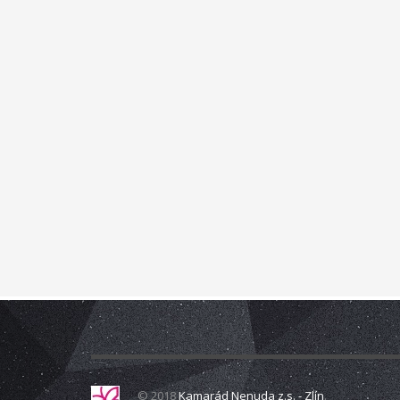
zkvalitnění vztahů v rodině a prostřednictvím rodinné
multisenzorická místnost Snoezelen, slouží jako inova
přelomovým trávením volného času dětí i dospělých. Jed
hyperaktivita, nedostatečná schopnost soustředění, st
lidské smysly.
Just grow up - V
mládeže, možnosti rozvoje mládeže pro lepší uplatnění n
spolupráce organizací působících v oblasti mládeže.
Pr
nezaměstnaností. Během výměny mládeže jsme hledali mo
především seberozvoj osobnosti. Také jsme hledali dal
(training course), během nějž se setkají pracovníci, 
s cílovou skupinou. Výměna se uskutečnila 29. 6. – 4. 7
ILTA FOR YOU
s mládeží, na webových stránkách, jež budou sloužit i
© 2018
Kamarád Nenuda z.s. - Zlín
.