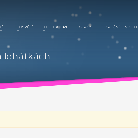
DĚTI
DOSPĚLÍ
FOTOGALERIE
KURZY
BEZPEČNÉ HNÍZDO
 ve spolupráci s občanským sdružením Kamarád Nenuda realizují v 
tnění vztahů v rodině a prostřednictvím rodinného zážitkového odpoledne
a lehátkách
vána inovativní metoda Snozelen v multisenzorické místnosti.
ením Kamarád Nenuda realizují v letošním roce projekty Bezpečné 
tvím rodinného zážitkového odpoledne až ke komplexnímu poradenství, které
ultisenzorické místnosti.
Grow up with Kamarád -
v organizaci, aby mohli zrealizovat své vlastní projekty. Plně se zapojí 