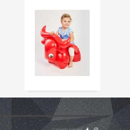
ny k dispozici po celou dobu projektu.
Druhý projekt,
roženými dětmi. Pobyt v místnosti Snoezelen je
liv této metody je vidět u poruch jako jsou
iálně upravená a jejím cílem je působit na všechny
u dále uplatnění mládeže na trhu práce, sebepoznání
 kvality služeb při práci s mládeží a mezinárodní
íků, kteří jsou nezaměstnaní nebo ohroženi
častnili několika workshopů, jejichž cílem byl
nální agentury.
Druhou fází projektu je školící kurz
ároveň budou hledat další nové přístupy pro práci
án z programu Erasmus+.
tnerství zahrnují také „banku“ nápadů aktivit pro práci
ěr projektu se také uskuteční souhrnná konference
SLEDUJTE NÁS NA: