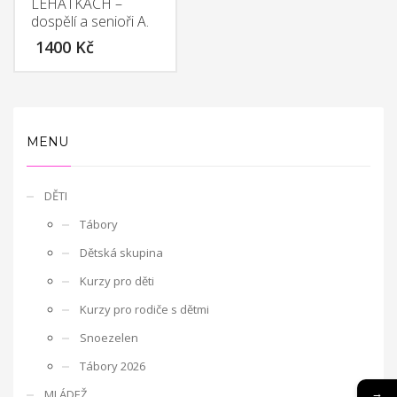
LEHÁTKÁCH –
Evropská
dospělí a senioři A.
1400
Kč
dobrovolnická služba – Discover your possibilities with
Kamarád – Nenuda
Projekt vznikl po zkušenosti z
předchozích projektů EDS. Cílem je umožnit
dobrovolníkům působit v organizaci, aby mohli
zrealizovat své vlastní projekty. Plně se zapojí do chodu
MENU
organizace. Organizace předá dobrovolníkům nové
zkušenosti a dovednosti.
Organizace sama rozšíří tak svou
činnost o další aktivity. Působením dobrovolníků v organizace
DĚTI
má za cíl pro komunitu rozšíření nabídky činností organizace,
Tábory
seznámení s novou kulturou a komunikace s rodilými mluvčími.
V rámci programu budou v organizaci vždy působit 2 zahraniční
Dětská skupina
dobrovolníci. Základním předpokladem pro přijetí zahraničního
Kurzy pro děti
dobrovolníka je jeho velká motivace a jeho návrh na projekt
pro činnost v organizaci.
Aktivity projektu jsou sloučené s
Kurzy pro rodiče s dětmi
celkovou činností organizací. Dobrovolníci budou začleněni do
Snoezelen
celého pracovního běhu organizace a budou pracovat v
Tábory 2026
miniškolce, v rámci odpoledních aktivit pro mládež a budou se
rovněž podílet na přípravě a nabídce svých vlastních aktivit.
→
MLÁDEŽ