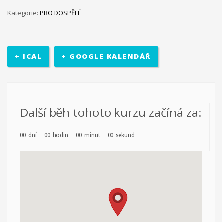
Kategorie:
PRO DOSPĚLÉ
Ministerstvo práce a sociálních věcí ve spolupráci s
občanským sdružením Kamarád Nenuda realizují v
letošním roce projekty Bezpečné hnízdo
Projekt zároveň
napomáhá zdravému vývoji dítěte, přes zkvalitnění vztahů
+ ICAL
+ GOOGLE KALENDÁŘ
v rodině a prostřednictvím rodinného zážitkového odpoledne
až ke komplexnímu poradenství, které je pro rodiny k dispozici
po celou dobu projektu.
V projektu je využívána inovativní
metoda Snozelen v multisenzorické místnosti.
Další běh tohoto kurzu začíná za:
Im in
Projekt pomáhá ukázat mladým
00
dní
00
hodin
00
minut
00
sekund
lidem, jak se mohou zapojit do veřejného života ve své
komunitě. Projekt je určen pro 30 účastníků ve věku 18 až 30 let,
kteří jsou znevýhodněného i běžného prostředí.
Na začátku se
účastníci seznámí se základními informace o projektu. Poté
bude jejich úkolem najít a definovat lokální problém a pracovat