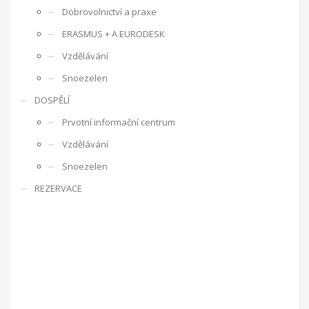
úzkosti, komunikační a sociální problémy.
Místnost Snoezelen
Dobrovolnictví a praxe
je speciálně upravená a jejím cílem je působit na všechny lidské
ERASMUS + A EURODESK
Vzdělávání
smysly.
Just grow up - Výměna mládeže
Snoezelen
DOSPĚLÍ
a traning course
Otázky, kterými se projekt zabývá, jsou dále
Prvotní informační centrum
uplatnění mládeže na trhu práce, sebepoznání mládeže,
Vzdělávání
možnosti rozvoje mládeže pro lepší uplatnění na trhu práce v
Snoezelen
rámci jednotlivých zemí a EU, interkulturní dialog, zlepšení
kvality služeb při práci s mládeží a mezinárodní spolupráce
REZERVACE
organizací působících v oblasti mládeže.
Projekt probíhá ve
dvou fázích. V první fázi proběhla výměna třiceti účastníků, kteří
jsou nezaměstnaní nebo ohroženi nezaměstnaností. Během
výměny mládeže jsme hledali možnosti profesního uplatnění
mladých lidí napříč Evropou. Mladí lidé se zúčastnili několika
workshopů, jejichž cílem byl především seberozvoj osobnosti.
Také jsme hledali další možnosti profesního uplatnění
navštěvou Úřadu práce ve Zlíně a personální agentury.
Druhou