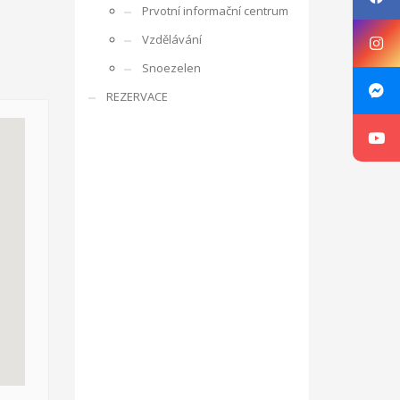
Prvotní informační centrum
rencí s ostatními účastníky, obdobrníky a lidmi z
Vzdělávání
e zaměřuje na rozpoznání osobnosti mládeže,
Snoezelen
ká oblast je zajímá, co umí apod. V rámci projektu je
REZERVACE
ne v listopadu 2016 ve Zlíně v ČR, v organizaci RC
g, motivace a aktivizace, individuální rozvoj jedince.
sibilities with Kamarád – Nenuda
Projekt vznikl
at své vlastní projekty. Plně se zapojí do
innost o další aktivity. Působením dobrovolníků v
luvčími.
V rámci programu budou v organizaci vždy
návrh na projekt pro činnost v organizaci.
Aktivity
ou pracovat v miniškolce, v rámci odpoledních aktivit
gram Erasmus+.
Mezi hlavní aktivity bude patřit
 práce a sociálních věcí ve spolupráci s
oveň napomáhá zdravému vývoji dítěte, přes