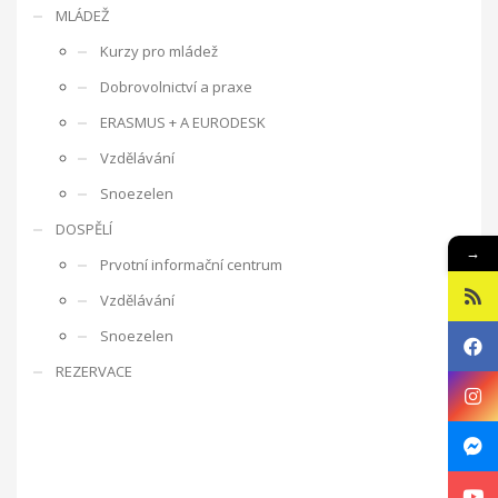
MLÁDEŽ
Evropská
Kurzy pro mládež
dobrovolnická služba – Discover your possibilities with
Dobrovolnictví a praxe
Kamarád – Nenuda
Projekt vznikl po zkušenosti z
předchozích projektů EDS. Cílem je umožnit
ERASMUS + A EURODESK
dobrovolníkům působit v organizaci, aby mohli
Vzdělávání
zrealizovat své vlastní projekty. Plně se zapojí do chodu
organizace. Organizace předá dobrovolníkům nové
Snoezelen
zkušenosti a dovednosti.
Organizace sama rozšíří tak svou
DOSPĚLÍ
činnost o další aktivity. Působením dobrovolníků v organizace
→
Prvotní informační centrum
má za cíl pro komunitu rozšíření nabídky činností organizace,
seznámení s novou kulturou a komunikace s rodilými mluvčími.
Vzdělávání
V rámci programu budou v organizaci vždy působit 2 zahraniční
Snoezelen
dobrovolníci. Základním předpokladem pro přijetí zahraničního
dobrovolníka je jeho velká motivace a jeho návrh na projekt
REZERVACE
pro činnost v organizaci.
Aktivity projektu jsou sloučené s
celkovou činností organizací. Dobrovolníci budou začleněni do
celého pracovního běhu organizace a budou pracovat v
miniškolce, v rámci odpoledních aktivit pro mládež a budou se
rovněž podílet na přípravě a nabídce svých vlastních aktivit.