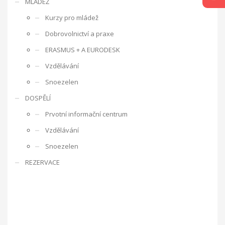
MLÁDEŽ
úzkosti, komunikační a sociální problémy.
Místnost Snoezelen
je speciálně upravená a jejím cílem je působit na všechny lidské
Kurzy pro mládež
Dobrovolnictví a praxe
ERASMUS + A EURODESK
smysly.
Just grow up - Výměna mládeže
Vzdělávání
Snoezelen
a traning course
Otázky, kterými se projekt zabývá, jsou dále
DOSPĚLÍ
uplatnění mládeže na trhu práce, sebepoznání mládeže,
možnosti rozvoje mládeže pro lepší uplatnění na trhu práce v
Prvotní informační centrum
rámci jednotlivých zemí a EU, interkulturní dialog, zlepšení
Vzdělávání
kvality služeb při práci s mládeží a mezinárodní spolupráce
organizací působících v oblasti mládeže.
Projekt probíhá ve
Snoezelen
dvou fázích. V první fázi proběhla výměna třiceti účastníků, kteří
REZERVACE
jsou nezaměstnaní nebo ohroženi nezaměstnaností. Během
výměny mládeže jsme hledali možnosti profesního uplatnění
mladých lidí napříč Evropou. Mladí lidé se zúčastnili několika
workshopů, jejichž cílem byl především seberozvoj osobnosti.
Také jsme hledali další možnosti profesního uplatnění
navštěvou Úřadu práce ve Zlíně a personální agentury.
Druhou