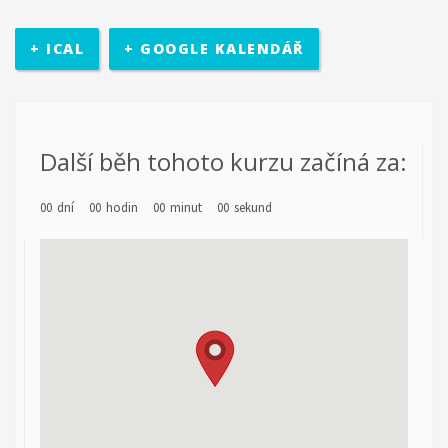
na něm v průběhu projektu. Účastníci budou mít možnost podělit
se o své zkušenosti, jak s ostatními účastníky, tak s osobami s
rozhodovací pravomocí. Účastníci se sejdou v třikrát během
+ ICAL
+ GOOGLE KALENDÁŘ
víkendu a třikrát v odpoledních hodinách. Projekt bude uzavřen
konferencí s ostatními účastníky, obdobrníky a lidmi z místní
politické úrovně (město Zlín).
Everybody is unique
Další běh tohoto kurzu začíná za:
Projekt Everybody is unique se zaměřuje na rozpoznání
00
dní
00
hodin
00
minut
00
sekund
osobnosti mládeže, diagnostiky a poté jejich vlastní motivaci k
rozvoji. Reaguje na nárůst počtu nezaměstnaných mladých lidí,
kteří neví, co chtějí - jaká oblast je zajímá, co umí apod. V rámci
projektu je realizován školící kurz pro pracovníky s mládeží z
partnerských zemí: Řecko, Kypr, Itálie, Litva a hostitelská země
ČR. Kurz proběhne v listopadu 2016 ve Zlíně v ČR, v organizaci
RC Kamarád-Nenuda. Pracovníci se budou rozvíjet v oblastech:
psychologie osobnosti, interkulturní sdílení, Snoezelen v praxi,
koučing, motivace a aktivizace, individuální rozvoj jedince.
Výstupem projektu je metodika.