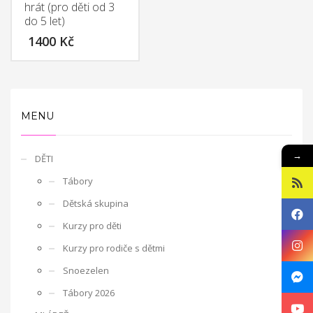
hrát (pro děti od 3
Budou svou činností propagovat EDS a program Erasmus+.
Mezi
do 5 let)
hlavní aktivity bude patřit seznámení místní komunity i
dobrovolníka s novou kulturou.
1400
Kč
Projekty 2015:
Ministerstvo práce a sociálních věcí ve spolupráci s
MENU
občanským sdružením Kamarád Nenuda realizují v
letošním roce projekty Bezpečné hnízdo a Snoezelen.
Projekt zároveň napomáhá zdravému vývoji dítěte, přes
→
DĚTI
zkvalitnění vztahů v rodině a prostřednictvím rodinného
zážitkového odpoledne až ke komplexnímu poradenství, které
Tábory
je pro rodiny k dispozici po celou dobu projektu.
Druhý projekt,
Dětská skupina
multisenzorická místnost Snoezelen, slouží jako inovativní
metoda pro sociálně znevýhodněné rodiny, specificky pro
Kurzy pro děti
rodiny s ohroženými dětmi. Pobyt v místnosti Snoezelen je
Kurzy pro rodiče s dětmi
přelomovým trávením volného času dětí i dospělých. Jedná se
zároveň o efektivní metodu řešení civilizačních problémů.
Snoezelen
Pozitivní vliv této metody je vidět u poruch jako jsou
Tábory 2026
hyperaktivita, nedostatečná schopnost soustředění, strach,