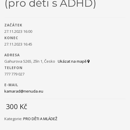
(pro děti s ADHD)
Ministerstvo práce a sociálních věcí ve spolupráci s
občanským sdružením Kamarád Nenuda realizují v
letošním roce projekty Bezpečné hnízdo
Projekt zároveň
ZAČÁTEK
napomáhá zdravému vývoji dítěte, přes zkvalitnění vztahů
27.11.2023 16:00
v rodině a prostřednictvím rodinného zážitkového odpoledne
KONEC
až ke komplexnímu poradenství, které je pro rodiny k dispozici
27.11.2023 16:45
po celou dobu projektu.
V projektu je využívána inovativní
metoda Snozelen v multisenzorické místnosti.
ADRESA
Gahurova 5265, Zlín 1, Česko
Ukázat na mapě
TELEFON
777 779 027
Im in
Projekt pomáhá ukázat mladým
E-MAIL
kamarad@nenuda.eu
lidem, jak se mohou zapojit do veřejného života ve své
300
Kč
komunitě. Projekt je určen pro 30 účastníků ve věku 18 až 30 let,
kteří jsou znevýhodněného i běžného prostředí.
Na začátku se
účastníci seznámí se základními informace o projektu. Poté
Kategorie:
PRO DĚTI A MLÁDEŽ
bude jejich úkolem najít a definovat lokální problém a pracovat