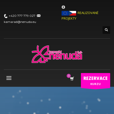
×
REALIZOVANÉ PROJEKTY …
REALIZOVANÉ
+420 777 779 027
PROJEKTY
kamarad@nenuda.eu
Projekt 2018:
Ministerstvo práce a sociálních věcí ve
spolupráci s občanským sdružením Kamarád Nenuda
realizují v letošním roce projekty Bezpečné hnízdo
Projekt
zároveň napomáhá zdravému vývoji dítěte, přes zkvalitnění
vztahů v rodině a prostřednictvím rodinného zážitkového
odpoledne až ke komplexnímu poradenství, které je pro rodiny
k dispozici po celou dobu projektu.
V projektu je využívána
inovativní metoda Snozelen v multisenzorické místnosti.
REZERVACE
Projekty 2017 :
Ministerstvo práce a
KURZU
sociálních věcí ve spolupráci s občanským sdružením
Kamarád Nenuda realizují v letošním roce projekty
Bezpečné hnízdo
Projekt zároveň napomáhá zdravému