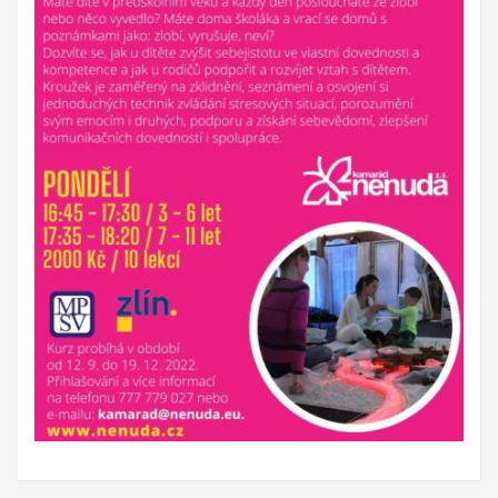
Budou svou činností propagovat EDS a program Erasmus+.
Mezi
hlavní aktivity bude patřit seznámení místní komunity i
dobrovolníka s novou kulturou.
Projekty 2015:
Ministerstvo práce a sociálních věcí ve spolupráci s
občanským sdružením Kamarád Nenuda realizují v
letošním roce projekty Bezpečné hnízdo a Snoezelen.
Projekt zároveň napomáhá zdravému vývoji dítěte, přes
zkvalitnění vztahů v rodině a prostřednictvím rodinného
zážitkového odpoledne až ke komplexnímu poradenství, které
je pro rodiny k dispozici po celou dobu projektu.
Druhý projekt,
multisenzorická místnost Snoezelen, slouží jako inovativní
metoda pro sociálně znevýhodněné rodiny, specificky pro
rodiny s ohroženými dětmi. Pobyt v místnosti Snoezelen je
přelomovým trávením volného času dětí i dospělých. Jedná se
zároveň o efektivní metodu řešení civilizačních problémů.
Pozitivní vliv této metody je vidět u poruch jako jsou
hyperaktivita, nedostatečná schopnost soustředění, strach,