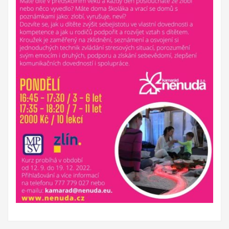
Budou svou činností propagovat EDS a program Erasmus+.
Mezi
hlavní aktivity bude patřit seznámení místní komunity i
dobrovolníka s novou kulturou.
Projekty 2015:
Ministerstvo práce a sociálních věcí ve spolupráci s
občanským sdružením Kamarád Nenuda realizují v
letošním roce projekty Bezpečné hnízdo a Snoezelen.
Projekt zároveň napomáhá zdravému vývoji dítěte, přes
zkvalitnění vztahů v rodině a prostřednictvím rodinného
zážitkového odpoledne až ke komplexnímu poradenství, které
je pro rodiny k dispozici po celou dobu projektu.
Druhý projekt,
multisenzorická místnost Snoezelen, slouží jako inovativní
metoda pro sociálně znevýhodněné rodiny, specificky pro
rodiny s ohroženými dětmi. Pobyt v místnosti Snoezelen je
přelomovým trávením volného času dětí i dospělých. Jedná se
zároveň o efektivní metodu řešení civilizačních problémů.
Pozitivní vliv této metody je vidět u poruch jako jsou
hyperaktivita, nedostatečná schopnost soustředění, strach,