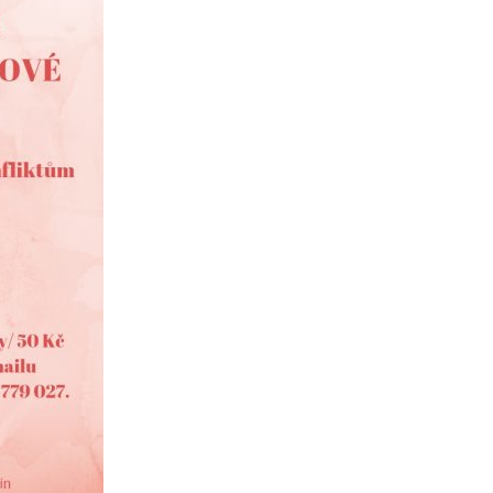
 letech 2015 – 2017 a je financován z programu Erasmus+. Více informací nal
d Zlínského kraje výrazně přispívá aktivitám zaměřených pro rodi
ivity, nedostatečné schopnosti soustředění, strachu, úzkosti, nebo komuni
. Cílem druhého projektu je ukázat rodinám, jak lze plnohodnotně využít
á rodina. Vyzkoušíme si týmovou práci formou tvořivých dílen a pak následu