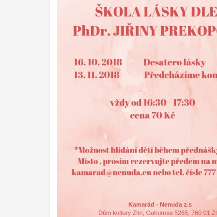
informující o sdílení výstupu. Projekt je realizován v
Sociální fon
ato místnost má pozitivní například u poruch hyperakt
také realizován program formou zážitkového odpoledne
podpořit soudržnost rodiny. Na činnostech se podílí cel
místnosti Snoezelen.