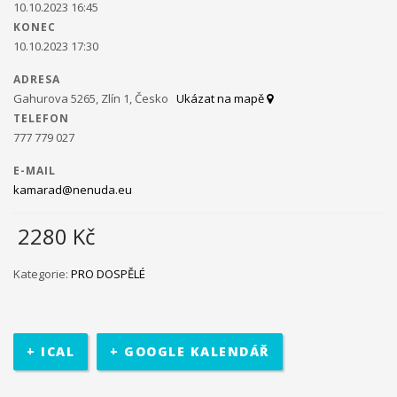
10.10.2023 16:45
KONEC
Ministerstvo práce a sociálních věcí ve spolupráci s
10.10.2023 17:30
občanským sdružením Kamarád Nenuda realizují v
letošním roce projekty Bezpečné hnízdo
Projekt zároveň
ADRESA
napomáhá zdravému vývoji dítěte, přes zkvalitnění vztahů
Gahurova 5265, Zlín 1, Česko
Ukázat na mapě
v rodině a prostřednictvím rodinného zážitkového odpoledne
TELEFON
až ke komplexnímu poradenství, které je pro rodiny k dispozici
777 779 027
po celou dobu projektu.
V projektu je využívána inovativní
metoda Snozelen v multisenzorické místnosti.
E-MAIL
kamarad@nenuda.eu
2280
Kč
Im in
Projekt pomáhá ukázat mladým
Kategorie:
PRO DOSPĚLÉ
lidem, jak se mohou zapojit do veřejného života ve své
komunitě. Projekt je určen pro 30 účastníků ve věku 18 až 30 let,
kteří jsou znevýhodněného i běžného prostředí.
Na začátku se
+ ICAL
+ GOOGLE KALENDÁŘ
účastníci seznámí se základními informace o projektu. Poté
bude jejich úkolem najít a definovat lokální problém a pracovat