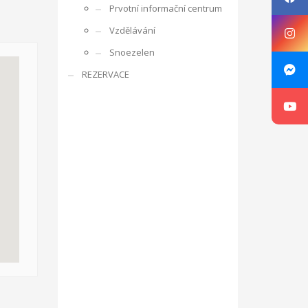
Prvotní informační centrum
rencí s ostatními účastníky, obdobrníky a lidmi z
Vzdělávání
e zaměřuje na rozpoznání osobnosti mládeže,
Snoezelen
ká oblast je zajímá, co umí apod. V rámci projektu je
REZERVACE
ne v listopadu 2016 ve Zlíně v ČR, v organizaci RC
g, motivace a aktivizace, individuální rozvoj jedince.
sibilities with Kamarád – Nenuda
Projekt vznikl
at své vlastní projekty. Plně se zapojí do
innost o další aktivity. Působením dobrovolníků v
luvčími.
V rámci programu budou v organizaci vždy
návrh na projekt pro činnost v organizaci.
Aktivity
ou pracovat v miniškolce, v rámci odpoledních aktivit
gram Erasmus+.
Mezi hlavní aktivity bude patřit
 práce a sociálních věcí ve spolupráci s
oveň napomáhá zdravému vývoji dítěte, přes