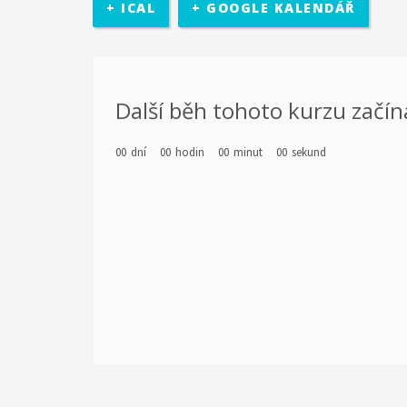
+ ICAL
+ GOOGLE KALENDÁŘ
rozhodovací pravomocí. Účastníci se sejdou v třikrát b
místní politické úrovně (město Zlín).
diagnostiky a poté jejich vlastní motivaci k rozvoji. Re
Další běh tohoto kurzu začín
realizován školící kurz pro pracovníky s mládeží z part
Kamarád-Nenuda. Pracovníci se budou rozvíjet v oblastec
00
dní
00
hodin
00
minut
00
sekund
Výstupem projektu je metodika.
po zkušenosti z předchozích projektů EDS. Cílem 
chodu organizace. Organizace předá dobrovolní
organizace má za cíl pro komunitu rozšíření nabídky č
působit 2 zahraniční dobrovolníci. Základním předpokl
projektu jsou sloučené s celkovou činností organizací
pro mládež a budou se rovněž podílet na přípravě a na
seznámení místní komunity i dobrovolníka s novou kul
občanským sdružením Kamarád Nenuda realizují v