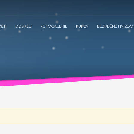
DĚTI
DOSPĚLÍ
FOTOGALERIE
KURZY
BEZPEČNÉ HNÍZDO
 ve spolupráci s občanským sdružením Kamarád Nenuda realizují v 
tnění vztahů v rodině a prostřednictvím rodinného zážitkového odpoledne
vána inovativní metoda Snozelen v multisenzorické místnosti.
ením Kamarád Nenuda realizují v letošním roce projekty Bezpečné 
tvím rodinného zážitkového odpoledne až ke komplexnímu poradenství, které
ultisenzorické místnosti.
Grow up with Kamarád -
v organizaci, aby mohli zrealizovat své vlastní projekty. Plně se zapojí 