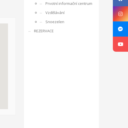
Prvotní informační centrum
rencí s ostatními účastníky, obdobrníky a lidmi z
Vzdělávání
e zaměřuje na rozpoznání osobnosti mládeže,
Snoezelen
ká oblast je zajímá, co umí apod. V rámci projektu je
REZERVACE
ne v listopadu 2016 ve Zlíně v ČR, v organizaci RC
g, motivace a aktivizace, individuální rozvoj jedince.
sibilities with Kamarád – Nenuda
Projekt vznikl
at své vlastní projekty. Plně se zapojí do
innost o další aktivity. Působením dobrovolníků v
luvčími.
V rámci programu budou v organizaci vždy
návrh na projekt pro činnost v organizaci.
Aktivity
ou pracovat v miniškolce, v rámci odpoledních aktivit
gram Erasmus+.
Mezi hlavní aktivity bude patřit
 práce a sociálních věcí ve spolupráci s
oveň napomáhá zdravému vývoji dítěte, přes