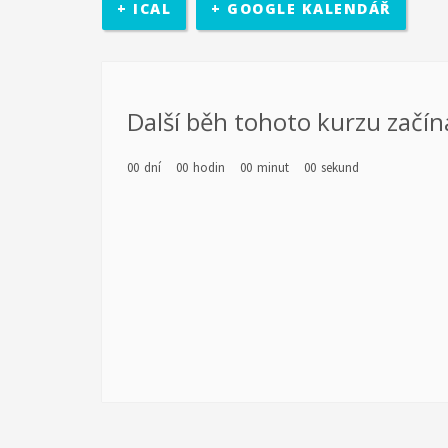
+ ICAL
+ GOOGLE KALENDÁŘ
rozhodovací pravomocí. Účastníci se sejdou v třikrát b
místní politické úrovně (město Zlín).
diagnostiky a poté jejich vlastní motivaci k rozvoji. Re
Další běh tohoto kurzu začín
realizován školící kurz pro pracovníky s mládeží z part
Kamarád-Nenuda. Pracovníci se budou rozvíjet v oblastec
00
dní
00
hodin
00
minut
00
sekund
Výstupem projektu je metodika.
po zkušenosti z předchozích projektů EDS. Cílem 
chodu organizace. Organizace předá dobrovolní
organizace má za cíl pro komunitu rozšíření nabídky č
působit 2 zahraniční dobrovolníci. Základním předpokl
projektu jsou sloučené s celkovou činností organizací
pro mládež a budou se rovněž podílet na přípravě a na
seznámení místní komunity i dobrovolníka s novou kul
občanským sdružením Kamarád Nenuda realizují v