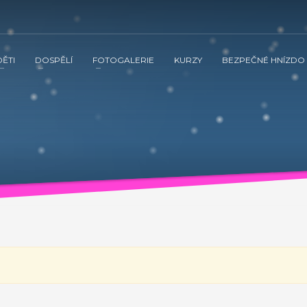
DĚTI
DOSPĚLÍ
FOTOGALERIE
KURZY
BEZPEČNÉ HNÍZDO
 ve spolupráci s občanským sdružením Kamarád Nenuda realizují v 
tnění vztahů v rodině a prostřednictvím rodinného zážitkového odpoledne
vána inovativní metoda Snozelen v multisenzorické místnosti.
ením Kamarád Nenuda realizují v letošním roce projekty Bezpečné 
tvím rodinného zážitkového odpoledne až ke komplexnímu poradenství, které
ultisenzorické místnosti.
Grow up with Kamarád -
v organizaci, aby mohli zrealizovat své vlastní projekty. Plně se zapojí 