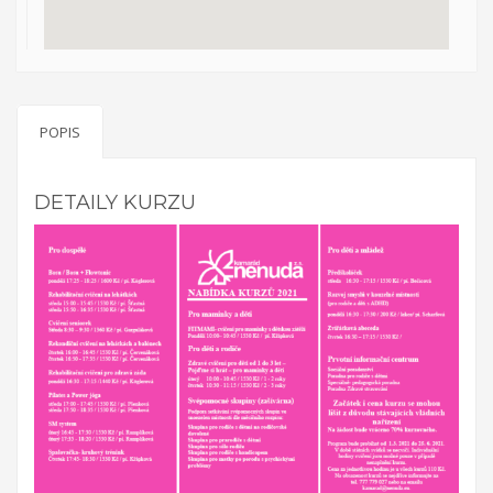
na něm v průběhu projektu. Účastníci budou mít možnost podělit
se o své zkušenosti, jak s ostatními účastníky, tak s osobami s
rozhodovací pravomocí. Účastníci se sejdou v třikrát během
víkendu a třikrát v odpoledních hodinách. Projekt bude uzavřen
konferencí s ostatními účastníky, obdobrníky a lidmi z místní
politické úrovně (město Zlín).
POPIS
Everybody is unique
DETAILY KURZU
Projekt Everybody is unique se zaměřuje na rozpoznání
osobnosti mládeže, diagnostiky a poté jejich vlastní motivaci k
rozvoji. Reaguje na nárůst počtu nezaměstnaných mladých lidí,
kteří neví, co chtějí - jaká oblast je zajímá, co umí apod. V rámci
projektu je realizován školící kurz pro pracovníky s mládeží z
partnerských zemí: Řecko, Kypr, Itálie, Litva a hostitelská země
ČR. Kurz proběhne v listopadu 2016 ve Zlíně v ČR, v organizaci
RC Kamarád-Nenuda. Pracovníci se budou rozvíjet v oblastech:
psychologie osobnosti, interkulturní sdílení, Snoezelen v praxi,
koučing, motivace a aktivizace, individuální rozvoj jedince.
Výstupem projektu je metodika.