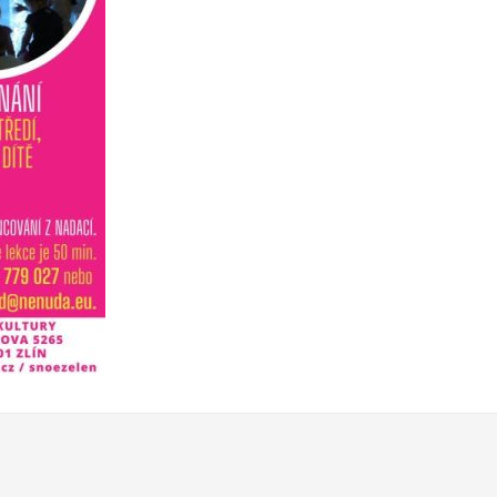
 letech 2015 – 2017 a je financován z programu Erasmus+. Více informací nal
d Zlínského kraje výrazně přispívá aktivitám zaměřených pro rodi
ivity, nedostatečné schopnosti soustředění, strachu, úzkosti, nebo komuni
. Cílem druhého projektu je ukázat rodinám, jak lze plnohodnotně využít
á rodina. Vyzkoušíme si týmovou práci formou tvořivých dílen a pak následu