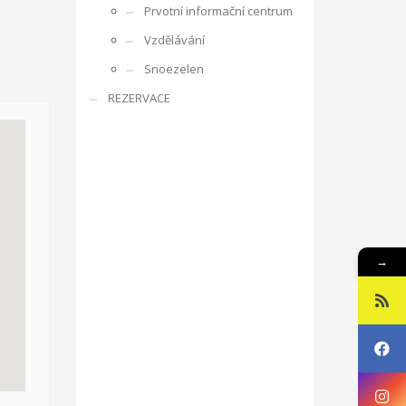
Prvotní informační centrum
rencí s ostatními účastníky, obdobrníky a lidmi z
Vzdělávání
e zaměřuje na rozpoznání osobnosti mládeže,
Snoezelen
ká oblast je zajímá, co umí apod. V rámci projektu je
REZERVACE
ne v listopadu 2016 ve Zlíně v ČR, v organizaci RC
g, motivace a aktivizace, individuální rozvoj jedince.
sibilities with Kamarád – Nenuda
Projekt vznikl
at své vlastní projekty. Plně se zapojí do
innost o další aktivity. Působením dobrovolníků v
luvčími.
V rámci programu budou v organizaci vždy
→
návrh na projekt pro činnost v organizaci.
Aktivity
ou pracovat v miniškolce, v rámci odpoledních aktivit
gram Erasmus+.
Mezi hlavní aktivity bude patřit
 práce a sociálních věcí ve spolupráci s
oveň napomáhá zdravému vývoji dítěte, přes