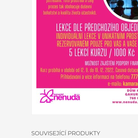
informující o sdílení výstupu. Projekt je realizován v
Sociální fon
ato místnost má pozitivní například u poruch hyperakt
také realizován program formou zážitkového odpoledne
podpořit soudržnost rodiny. Na činnostech se podílí cel
místnosti Snoezelen.
SOUVISEJÍCÍ PRODUKTY