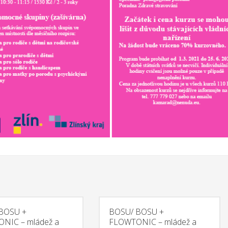
 letech 2015 – 2017 a je financován z programu Erasmus+. Více informací nal
d Zlínského kraje výrazně přispívá aktivitám zaměřených pro rodi
ivity, nedostatečné schopnosti soustředění, strachu, úzkosti, nebo komuni
. Cílem druhého projektu je ukázat rodinám, jak lze plnohodnotně využít
á rodina. Vyzkoušíme si týmovou práci formou tvořivých dílen a pak následu
BOSU +
BOSU/ BOSU +
NIC – mládež a
FLOWTONIC – mládež a