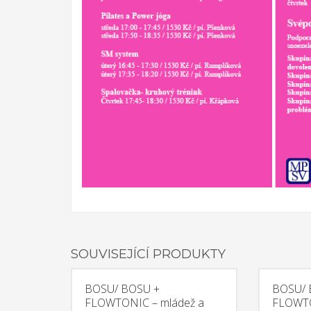
informující o sdílení výstupu. Projekt je realizován v
Sociální fon
ato místnost má pozitivní například u poruch hyperakt
také realizován program formou zážitkového odpoledne
podpořit soudržnost rodiny. Na činnostech se podílí cel
místnosti Snoezelen.
SOUVISEJÍCÍ PRODUKTY
BOSU/ BOSU +
BOSU/ 
FLOWTONIC – mládež a
FLOWTO