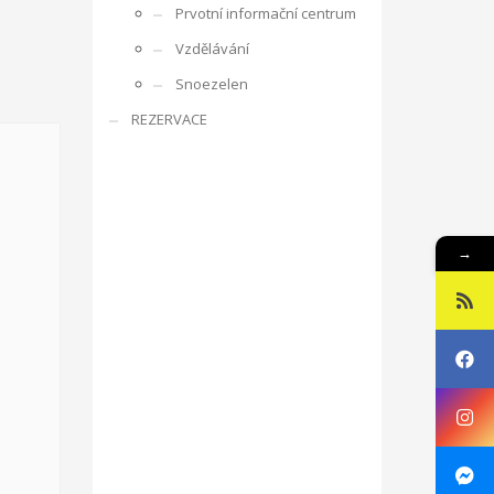
Prvotní informační centrum
rencí s ostatními účastníky, obdobrníky a lidmi z
Vzdělávání
e zaměřuje na rozpoznání osobnosti mládeže,
Snoezelen
ká oblast je zajímá, co umí apod. V rámci projektu je
REZERVACE
ne v listopadu 2016 ve Zlíně v ČR, v organizaci RC
g, motivace a aktivizace, individuální rozvoj jedince.
sibilities with Kamarád – Nenuda
Projekt vznikl
→
at své vlastní projekty. Plně se zapojí do
innost o další aktivity. Působením dobrovolníků v
luvčími.
V rámci programu budou v organizaci vždy
návrh na projekt pro činnost v organizaci.
Aktivity
ou pracovat v miniškolce, v rámci odpoledních aktivit
gram Erasmus+.
Mezi hlavní aktivity bude patřit
 práce a sociálních věcí ve spolupráci s
oveň napomáhá zdravému vývoji dítěte, přes