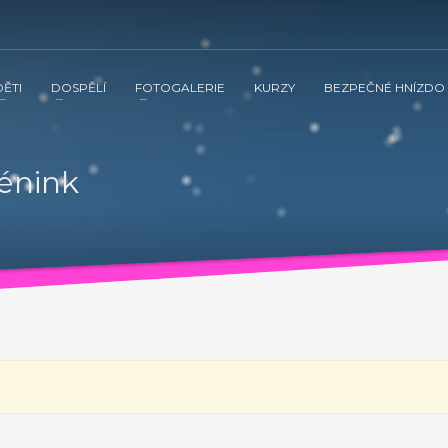
DĚTI
DOSPĚLÍ
FOTOGALERIE
KURZY
BEZPEČNÉ HNÍZDO
 ve spolupráci s občanským sdružením Kamarád Nenuda realizují v 
tnění vztahů v rodině a prostřednictvím rodinného zážitkového odpoledne
rénink
vána inovativní metoda Snozelen v multisenzorické místnosti.
ením Kamarád Nenuda realizují v letošním roce projekty Bezpečné 
tvím rodinného zážitkového odpoledne až ke komplexnímu poradenství, které
ultisenzorické místnosti.
Grow up with Kamarád -
v organizaci, aby mohli zrealizovat své vlastní projekty. Plně se zapojí 