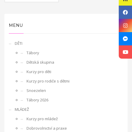
úzkosti, komunikační a sociální problémy.
Místnost Snoezelen
je speciálně upravená a jejím cílem je působit na všechny lidské
MENU
smysly.
Just grow up - Výměna mládeže
DĚTI
a traning course
Otázky, kterými se projekt zabývá, jsou dále
Tábory
uplatnění mládeže na trhu práce, sebepoznání mládeže,
Dětská skupina
možnosti rozvoje mládeže pro lepší uplatnění na trhu práce v
rámci jednotlivých zemí a EU, interkulturní dialog, zlepšení
Kurzy pro děti
kvality služeb při práci s mládeží a mezinárodní spolupráce
Kurzy pro rodiče s dětmi
organizací působících v oblasti mládeže.
Projekt probíhá ve
dvou fázích. V první fázi proběhla výměna třiceti účastníků, kteří
Snoezelen
jsou nezaměstnaní nebo ohroženi nezaměstnaností. Během
Tábory 2026
výměny mládeže jsme hledali možnosti profesního uplatnění
MLÁDEŽ
mladých lidí napříč Evropou. Mladí lidé se zúčastnili několika
workshopů, jejichž cílem byl především seberozvoj osobnosti.
Kurzy pro mládež
Také jsme hledali další možnosti profesního uplatnění
Dobrovolnictví a praxe
navštěvou Úřadu práce ve Zlíně a personální agentury.
Druhou