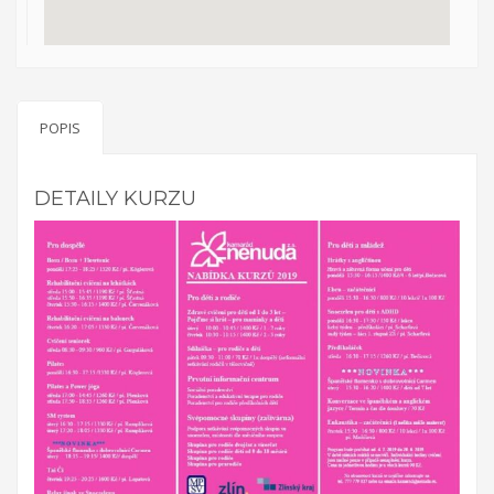
Evropská
dobrovolnická služba – Discover your possibilities with
Kamarád – Nenuda
Projekt vznikl po zkušenosti z
předchozích projektů EDS. Cílem je umožnit
POPIS
dobrovolníkům působit v organizaci, aby mohli
zrealizovat své vlastní projekty. Plně se zapojí do chodu
organizace. Organizace předá dobrovolníkům nové
DETAILY KURZU
zkušenosti a dovednosti.
Organizace sama rozšíří tak svou
činnost o další aktivity. Působením dobrovolníků v organizace
má za cíl pro komunitu rozšíření nabídky činností organizace,
seznámení s novou kulturou a komunikace s rodilými mluvčími.
V rámci programu budou v organizaci vždy působit 2 zahraniční
dobrovolníci. Základním předpokladem pro přijetí zahraničního
dobrovolníka je jeho velká motivace a jeho návrh na projekt
pro činnost v organizaci.
Aktivity projektu jsou sloučené s
celkovou činností organizací. Dobrovolníci budou začleněni do
celého pracovního běhu organizace a budou pracovat v
miniškolce, v rámci odpoledních aktivit pro mládež a budou se
rovněž podílet na přípravě a nabídce svých vlastních aktivit.