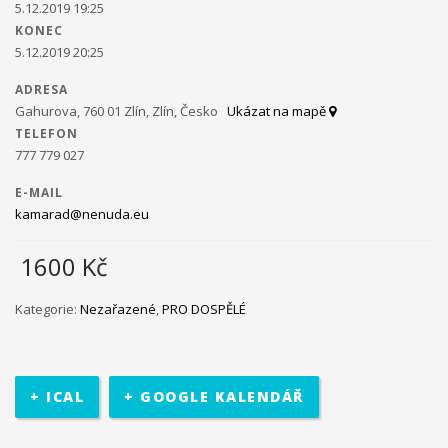
5.12.2019 19:25
KONEC
Ministerstvo práce a sociálních věcí ve spolupráci s
5.12.2019 20:25
občanským sdružením Kamarád Nenuda realizují v
letošním roce projekty Bezpečné hnízdo
Projekt zároveň
ADRESA
napomáhá zdravému vývoji dítěte, přes zkvalitnění vztahů
Gahurova, 760 01 Zlín, Zlín, Česko
Ukázat na mapě
v rodině a prostřednictvím rodinného zážitkového odpoledne
TELEFON
až ke komplexnímu poradenství, které je pro rodiny k dispozici
777 779 027
po celou dobu projektu.
V projektu je využívána inovativní
metoda Snozelen v multisenzorické místnosti.
E-MAIL
kamarad@nenuda.eu
1600
Kč
Im in
Projekt pomáhá ukázat mladým
Kategorie:
Nezařazené
,
PRO DOSPĚLÉ
lidem, jak se mohou zapojit do veřejného života ve své
komunitě. Projekt je určen pro 30 účastníků ve věku 18 až 30 let,
kteří jsou znevýhodněného i běžného prostředí.
Na začátku se
+ ICAL
+ GOOGLE KALENDÁŘ
účastníci seznámí se základními informace o projektu. Poté
bude jejich úkolem najít a definovat lokální problém a pracovat