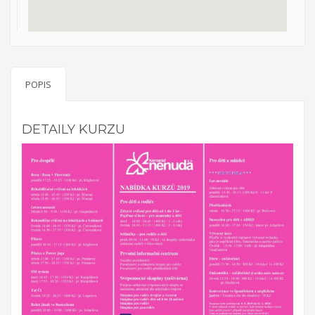
na něm v průběhu projektu. Účastníci budou mít možnost podělit
se o své zkušenosti, jak s ostatními účastníky, tak s osobami s
rozhodovací pravomocí. Účastníci se sejdou v třikrát během
víkendu a třikrát v odpoledních hodinách. Projekt bude uzavřen
konferencí s ostatními účastníky, obdobrníky a lidmi z místní
politické úrovně (město Zlín).
POPIS
Everybody is unique
DETAILY KURZU
Projekt Everybody is unique se zaměřuje na rozpoznání
osobnosti mládeže, diagnostiky a poté jejich vlastní motivaci k
rozvoji. Reaguje na nárůst počtu nezaměstnaných mladých lidí,
kteří neví, co chtějí - jaká oblast je zajímá, co umí apod. V rámci
projektu je realizován školící kurz pro pracovníky s mládeží z
partnerských zemí: Řecko, Kypr, Itálie, Litva a hostitelská země
ČR. Kurz proběhne v listopadu 2016 ve Zlíně v ČR, v organizaci
RC Kamarád-Nenuda. Pracovníci se budou rozvíjet v oblastech:
psychologie osobnosti, interkulturní sdílení, Snoezelen v praxi,
koučing, motivace a aktivizace, individuální rozvoj jedince.
Výstupem projektu je metodika.