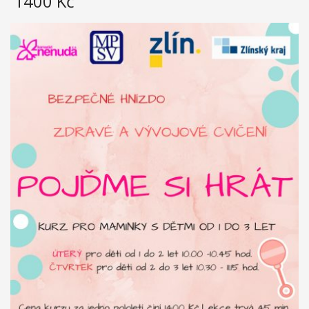
1400
Kč
na něm v průběhu projektu. Účastníci budou mít možnost podělit
se o své zkušenosti, jak s ostatními účastníky, tak s osobami s
rozhodovací pravomocí. Účastníci se sejdou v třikrát během
víkendu a třikrát v odpoledních hodinách. Projekt bude uzavřen
konferencí s ostatními účastníky, obdobrníky a lidmi z místní
politické úrovně (město Zlín).
Everybody is unique
Projekt Everybody is unique se zaměřuje na rozpoznání
osobnosti mládeže, diagnostiky a poté jejich vlastní motivaci k
rozvoji. Reaguje na nárůst počtu nezaměstnaných mladých lidí,
kteří neví, co chtějí - jaká oblast je zajímá, co umí apod. V rámci
projektu je realizován školící kurz pro pracovníky s mládeží z
partnerských zemí: Řecko, Kypr, Itálie, Litva a hostitelská země
ČR. Kurz proběhne v listopadu 2016 ve Zlíně v ČR, v organizaci
RC Kamarád-Nenuda. Pracovníci se budou rozvíjet v oblastech:
psychologie osobnosti, interkulturní sdílení, Snoezelen v praxi,
koučing, motivace a aktivizace, individuální rozvoj jedince.
Výstupem projektu je metodika.