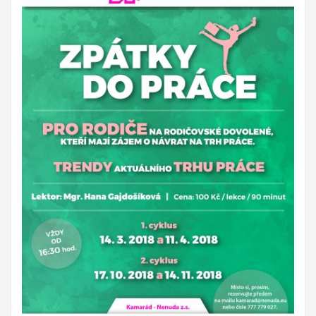
Budou svou činností propagovat EDS a program Erasmus+.
Mezi
hlavní aktivity bude patřit seznámení místní komunity i
dobrovolníka s novou kulturou.
Projekty 2015:
Ministerstvo práce a sociálních věcí ve spolupráci s
občanským sdružením Kamarád Nenuda realizují v
letošním roce projekty Bezpečné hnízdo a Snoezelen.
Projekt zároveň napomáhá zdravému vývoji dítěte, přes
zkvalitnění vztahů v rodině a prostřednictvím rodinného
zážitkového odpoledne až ke komplexnímu poradenství, které
je pro rodiny k dispozici po celou dobu projektu.
Druhý projekt,
multisenzorická místnost Snoezelen, slouží jako inovativní
metoda pro sociálně znevýhodněné rodiny, specificky pro
rodiny s ohroženými dětmi. Pobyt v místnosti Snoezelen je
přelomovým trávením volného času dětí i dospělých. Jedná se
zároveň o efektivní metodu řešení civilizačních problémů.
Pozitivní vliv této metody je vidět u poruch jako jsou
hyperaktivita, nedostatečná schopnost soustředění, strach,