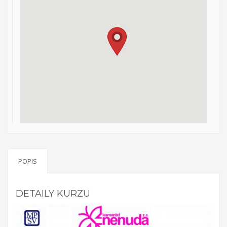
Evropská
dobrovolnická služba – Discover your possibilities with
Kamarád – Nenuda
Projekt vznikl po zkušenosti z
předchozích projektů EDS. Cílem je umožnit
dobrovolníkům působit v organizaci, aby mohli
zrealizovat své vlastní projekty. Plně se zapojí do chodu
organizace. Organizace předá dobrovolníkům nové
zkušenosti a dovednosti.
Organizace sama rozšíří tak svou
činnost o další aktivity. Působením dobrovolníků v organizace
má za cíl pro komunitu rozšíření nabídky činností organizace,
seznámení s novou kulturou a komunikace s rodilými mluvčími.
V rámci programu budou v organizaci vždy působit 2 zahraniční
dobrovolníci. Základním předpokladem pro přijetí zahraničního
POPIS
dobrovolníka je jeho velká motivace a jeho návrh na projekt
pro činnost v organizaci.
Aktivity projektu jsou sloučené s
celkovou činností organizací. Dobrovolníci budou začleněni do
DETAILY KURZU
celého pracovního běhu organizace a budou pracovat v
miniškolce, v rámci odpoledních aktivit pro mládež a budou se
rovněž podílet na přípravě a nabídce svých vlastních aktivit.