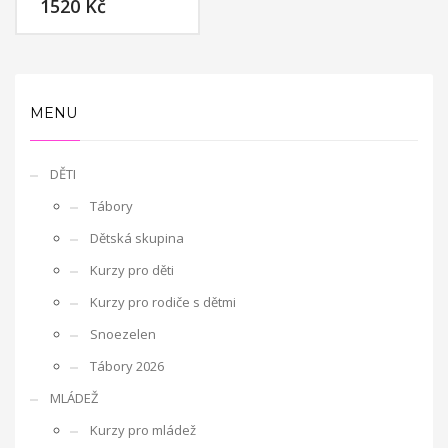
1520
Kč
fází projektu je školící kurz (training course), během nějž se
setkají pracovníci, kteří pracují s nezaměstnanou mládeží.
Shrnou výsledky výměny mládeže a zároveň budou hledat další
nové přístupy pro práci s cílovou skupinou. Výměna se
uskutečnila 29. 6. – 4. 7. 2015. Training course bude probíhat 23. -
MENU
29. 8. 2015. Projekt je financován z programu Erasmus+.
ILTA FOR YOUTH -
DĚTI
Tábory
partnerství v programu Erasmus +
Výstupy projektu
strategie partnerství zahrnují také „banku“ nápadů aktivit pro
Dětská skupina
práci s mládeží, na webových stránkách, jež budou sloužit i
Kurzy pro děti
široké veřejnosti a metodiku shrnující všechny získané
poznatky. Na závěr projektu se také uskuteční souhrnná
Kurzy pro rodiče s dětmi
konference informující o sdílení výstupu. Projekt je realizován
Snoezelen
v letech 2015 – 2017 a je financován z programu Erasmus+. Více
Tábory 2026
informací naleznete na
www.iltaforyouth.com
.
MLÁDEŽ
Sociální fond
Kurzy pro mládež