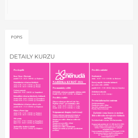
na něm v průběhu projektu. Účastníci budou mít možnost podělit
se o své zkušenosti, jak s ostatními účastníky, tak s osobami s
rozhodovací pravomocí. Účastníci se sejdou v třikrát během
víkendu a třikrát v odpoledních hodinách. Projekt bude uzavřen
konferencí s ostatními účastníky, obdobrníky a lidmi z místní
politické úrovně (město Zlín).
POPIS
Everybody is unique
DETAILY KURZU
Projekt Everybody is unique se zaměřuje na rozpoznání
osobnosti mládeže, diagnostiky a poté jejich vlastní motivaci k
rozvoji. Reaguje na nárůst počtu nezaměstnaných mladých lidí,
kteří neví, co chtějí - jaká oblast je zajímá, co umí apod. V rámci
projektu je realizován školící kurz pro pracovníky s mládeží z
partnerských zemí: Řecko, Kypr, Itálie, Litva a hostitelská země
ČR. Kurz proběhne v listopadu 2016 ve Zlíně v ČR, v organizaci
RC Kamarád-Nenuda. Pracovníci se budou rozvíjet v oblastech:
psychologie osobnosti, interkulturní sdílení, Snoezelen v praxi,
koučing, motivace a aktivizace, individuální rozvoj jedince.
Výstupem projektu je metodika.