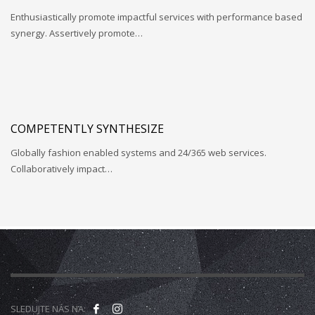
Enthusiastically promote impactful services with performance based
Ministerstvo práce a sociálních věcí ve spolupráci s
synergy. Assertively promote…
občanským sdružením Kamarád Nenuda realizují v
letošním roce projekty Bezpečné hnízdo
Projekt zároveň
napomáhá zdravému vývoji dítěte, přes zkvalitnění vztahů
v rodině a prostřednictvím rodinného zážitkového odpoledne
až ke komplexnímu poradenství, které je pro rodiny k dispozici
po celou dobu projektu.
V projektu je využívána inovativní
COMPETENTLY SYNTHESIZE
metoda Snozelen v multisenzorické místnosti.
Globally fashion enabled systems and 24/365 web services.
Collaboratively impact…
Im in
Projekt pomáhá ukázat mladým
lidem, jak se mohou zapojit do veřejného života ve své
komunitě. Projekt je určen pro 30 účastníků ve věku 18 až 30 let,
kteří jsou znevýhodněného i běžného prostředí.
Na začátku se
účastníci seznámí se základními informace o projektu. Poté
bude jejich úkolem najít a definovat lokální problém a pracovat
SLEDUJTE NÁS NA: