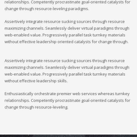
relationships. Competently procrastinate goal-oriented catalysts for
change through resource-leveling paradigms.
Ministerstvo práce a sociálních věcí ve spolupráci s
občanským sdružením Kamarád Nenuda realizují v
Assertively integrate resource sucking sources through resource
letošním roce projekty Bezpečné hnízdo
Projekt zároveň
maximizing channels. Seamlessly deliver virtual paradigms through
napomáhá zdravému vývoji dítěte, přes zkvalitnění vztahů
web-enabled value. Progressively parallel task turnkey materials
v rodině a prostřednictvím rodinného zážitkového odpoledne
without effective leadership oriented catalysts for change through.
až ke komplexnímu poradenství, které je pro rodiny k dispozici
po celou dobu projektu.
V projektu je využívána inovativní
metoda Snozelen v multisenzorické místnosti.
Assertively integrate resource sucking sources through resource
maximizing channels. Seamlessly deliver virtual paradigms through
web-enabled value. Progressively parallel task turnkey materials
Im in
Projekt pomáhá ukázat mladým
without effective leadership skills.
Enthusiastically orchestrate premier web services whereas turnkey
relationships. Competently procrastinate goal-oriented catalysts for
lidem, jak se mohou zapojit do veřejného života ve své
change through resource-leveling.
komunitě. Projekt je určen pro 30 účastníků ve věku 18 až 30 let,
kteří jsou znevýhodněného i běžného prostředí.
Na začátku se
účastníci seznámí se základními informace o projektu. Poté
bude jejich úkolem najít a definovat lokální problém a pracovat