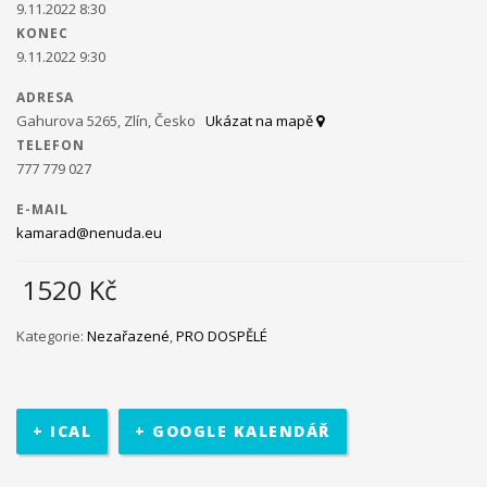
9.11.2022 8:30
KONEC
Ministerstvo práce a sociálních věcí ve spolupráci s
9.11.2022 9:30
občanským sdružením Kamarád Nenuda realizují v
letošním roce projekty Bezpečné hnízdo
Projekt zároveň
ADRESA
napomáhá zdravému vývoji dítěte, přes zkvalitnění vztahů
Gahurova 5265, Zlín, Česko
Ukázat na mapě
v rodině a prostřednictvím rodinného zážitkového odpoledne
TELEFON
až ke komplexnímu poradenství, které je pro rodiny k dispozici
777 779 027
po celou dobu projektu.
V projektu je využívána inovativní
metoda Snozelen v multisenzorické místnosti.
E-MAIL
kamarad@nenuda.eu
1520
Kč
Im in
Projekt pomáhá ukázat mladým
Kategorie:
Nezařazené
,
PRO DOSPĚLÉ
lidem, jak se mohou zapojit do veřejného života ve své
komunitě. Projekt je určen pro 30 účastníků ve věku 18 až 30 let,
kteří jsou znevýhodněného i běžného prostředí.
Na začátku se
+ ICAL
+ GOOGLE KALENDÁŘ
účastníci seznámí se základními informace o projektu. Poté
bude jejich úkolem najít a definovat lokální problém a pracovat